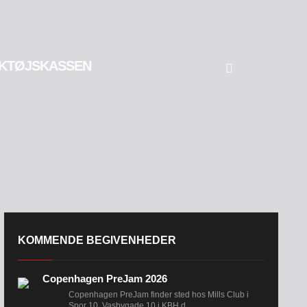
KTØJSKASSEN
KOMMENDE BEGIVENHEDER
Copenhagen PreJam 2026
Copenhagen PreJam finder sted hos Mills Club i
Spor 10, Vasbygade 10 i KBH d....