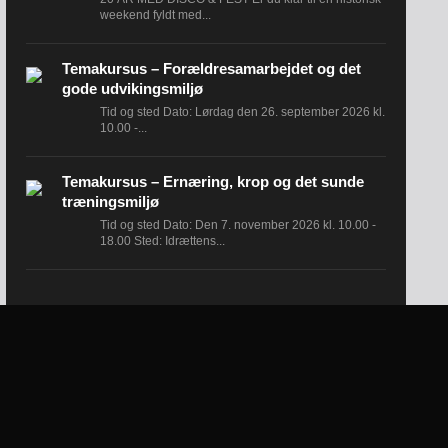
weekend fyldt med...
Temakursus – Forældresamarbejdet og det
gode udvikingsmiljø
Tid og sted Dato: Lørdag den 26. september 2026 kl.
10.00 -...
Temakursus – Ernæring, krop og det sunde
træningsmiljø
Tid og sted Dato: Den 7. november 2026 kl. 10.00 -
18.00 Sted: Idrættens...