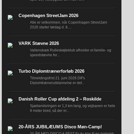
Copenhagen StreetJam 2026
Alle er velkommen, når Copenhagen StreetJam
2026 starter lørdag d. 8....
VARK Stævne 2026
Vallensbæk Rulleskøjteklub afholder et familie- og
speedstævne for...
Turbo Diplomtrænerforløb 2026
Tilmeldingsfrist 21. juni 2026 DIFs
Diplomtræneruddannelse er det...
Danish Roller Cup afdeling 2 – Roskilde
Sjællandsringen er 1,3 km lang, og vejbanen er hele
9 meter bred, så der er...
20-ÅRS JUBILÆUMS Disco Møn-Camp!
20 ÅR MED DISCO & FEST Er du klar til en historisk