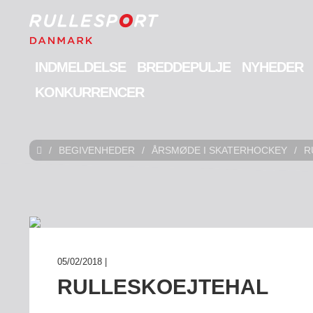
INDMELDELSE
BREDDEPULJE
NYHEDER
KONKURRENCER
/
BEGIVENHEDER
/
ÅRSMØDE I SKATERHOCKEY
/
R
05/02/2018 |
RULLESKOEJTEHAL