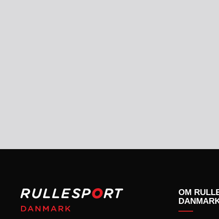
KONKURRENCER
OM RULL
DANMAR