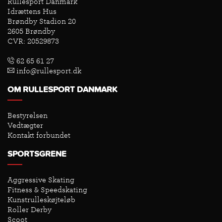
Rullesport Danmark
Idrættens Hus
Brøndby Stadion 20
2605 Brøndby
CVR: 20529873
62 65 61 27
info@rullesport.dk
OM RULLESPORT DANMARK
Bestyrelsen
Vedtægter
Kontakt forbundet
SPORTSGRENE
Aggressive Skating
Fitness & Speedskating
Kunstrulleskøjteløb
Roller Derby
Scoot