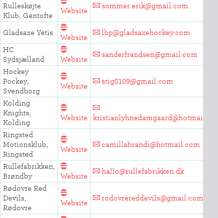
Rulleskøjte
sommer.erik@gmail.com
Website
Klub, Gentofte
Gladsaxe Yetis
lbp@gladsaxehockey.com
Website
HC
sanderfrandsen@gmail.com
Sydsjælland
Website
Hockey
Pockey,
stig0109@gmail.com
Website
Svendborg
Kolding
Knights,
Website
kristianlyhnedamgaard@hotmail.c
Kolding
Ringsted
Motionsklub,
camillabrandi@hotmail.com
Website
Ringsted
Rullefabrikken,
hallo@rullefabrikken.dk
Brøndby
Website
Rødovre Red
Devils,
rodovrereddevils@gmail.com
Website
INDMELDELSE
Rødovre