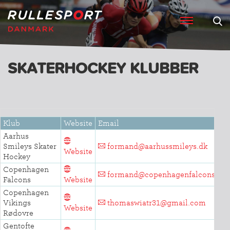
SKATERHOCKEY KLUBBER
Klub
Website
Email
Aarhus
Smileys Skater
formand@aarhussmileys.dk
Website
Hockey
Copenhagen
formand@copenhagenfalcons.dk
Falcons
Website
Copenhagen
Vikings
thomaswiatr31@gmail.com
Website
Rødovre
Gentofte