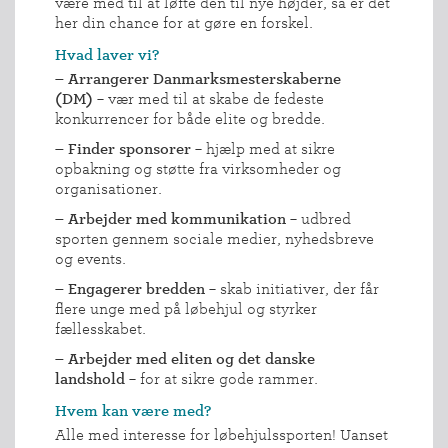
være med til at løfte den til nye højder, så er det
her din chance for at gøre en forskel.
Hvad laver vi?
– Arrangerer Danmarksmesterskaberne
(DM)
– vær med til at skabe de fedeste
konkurrencer for både elite og bredde.
– Finder sponsorer
– hjælp med at sikre
opbakning og støtte fra virksomheder og
organisationer.
– Arbejder med kommunikation
– udbred
sporten gennem sociale medier, nyhedsbreve
og events.
– Engagerer bredden
– skab initiativer, der får
flere unge med på løbehjul og styrker
fællesskabet.
– Arbejder med eliten og det danske
landshold
– for at sikre gode rammer.
INDMELDELSE
Hvem kan være med?
BREDDEPULJE
Alle med interesse for løbehjulssporten! Uanset