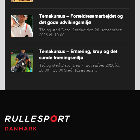
Temakursus – Forældresamarbejdet og
det gode udvikingsmiljø
Tid og sted Dato: Lørdag den 26. september
2026 kl. 10.00 -...
Temakursus – Ernæring, krop og det
sunde træningsmiljø
Tid og sted Dato: Den 7. november 2026 kl.
10.00 - 18.00 Sted: Idrættens...