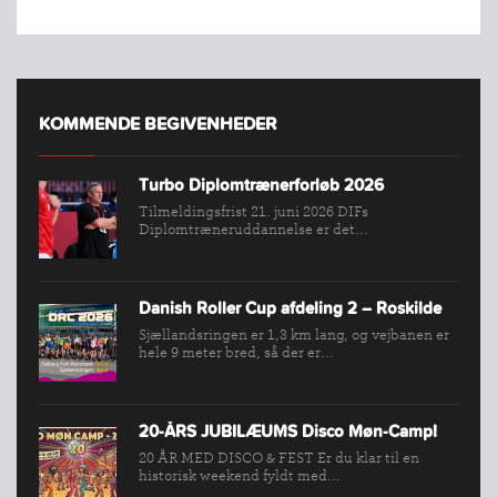
KOMMENDE BEGIVENHEDER
Turbo Diplomtrænerforløb 2026
Tilmeldingsfrist 21. juni 2026 DIFs
Diplomtræneruddannelse er det...
Danish Roller Cup afdeling 2 – Roskilde
Sjællandsringen er 1,3 km lang, og vejbanen er
hele 9 meter bred, så der er...
20-ÅRS JUBILÆUMS Disco Møn-Camp!
20 ÅR MED DISCO & FEST Er du klar til en
historisk weekend fyldt med...