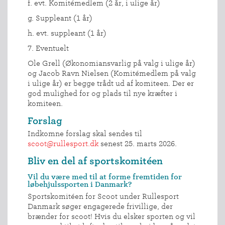
f. evt. Komitémedlem (2 år, i ulige år)
g. Suppleant (1 år)
h. evt. suppleant (1 år)
7. Eventuelt
Ole Grell (Økonomiansvarlig på valg i ulige år)
og Jacob Ravn Nielsen (Komitémedlem på valg
i ulige år) er begge trådt ud af komiteen. Der er
god mulighed for og plads til nye kræfter i
komiteen.
Forslag
Indkomne forslag skal sendes til
scoot@rullesport.dk
senest 25. marts 2026.
Bliv en del af sportskomitéen
Vil du være med til at forme fremtiden for
løbehjulssporten i Danmark?
Sportskomitéen for Scoot under Rullesport
Danmark søger engagerede frivillige, der
brænder for scoot! Hvis du elsker sporten og vil