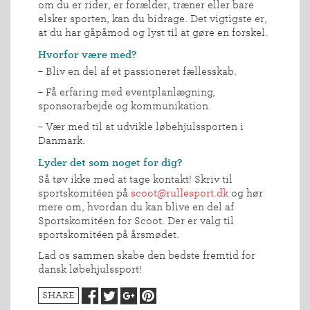
NYHEDER
om du er rider, er forælder, træner eller bare
elsker sporten, kan du bidrage. Det vigtigste er,
FIND
at du har gåpåmod og lyst til at gøre en forskel.
KLUB
Hvorfor være med?
SPORTSGRENE
– Bliv en del af et passioneret fællesskab.
FORBUNDET
– Få erfaring med eventplanlægning,
VÆRKTØJSKASSEN
sponsorarbejde og kommunikation.
KONKURRENCER
– Vær med til at udvikle løbehjulssporten i
Danmark.
Lyder det som noget for dig?
Så tøv ikke med at tage kontakt! Skriv til
sportskomitéen på
scoot@rullesport.dk
og hør
mere om, hvordan du kan blive en del af
Sportskomitéen for Scoot. Der er valg til
sportskomitéen på årsmødet.
Lad os sammen skabe den bedste fremtid for
dansk løbehjulssport!
SHARE