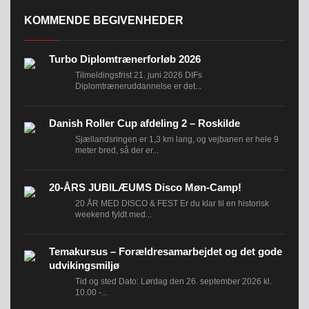
KOMMENDE BEGIVENHEDER
Turbo Diplomtrænerforløb 2026
INDMELDELSE
Tilmeldingsfrist 21. juni 2026 DIFs
Diplomtræneruddannelse er det...
BREDDEPULJE
NYHEDER
Danish Roller Cup afdeling 2 – Roskilde
FIND
Sjællandsringen er 1,3 km lang, og vejbanen er hele 9
KLUB
meter bred, så der er...
SPORTSGRENE
20-ÅRS JUBILÆUMS Disco Møn-Camp!
FORBUNDET
20 ÅR MED DISCO & FEST Er du klar til en historisk
VÆRKTØJSKASSEN
weekend fyldt med...
KONKURRENCER
Temakursus – Forældresamarbejdet og det gode
udvikingsmiljø
Tid og sted Dato: Lørdag den 26. september 2026 kl.
10.00 -...