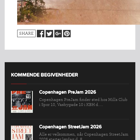
SHARE
KOMMENDE BEGIVENHEDER
Copenhagen PreJam 2026
Copenhagen PreJam finder sted hos Mills Club
i Spor 10, Vasbygade 10 i KBH d....
Copenhagen StreetJam 2026
INDMELDELSE
Alle er velkommen, når Copenhagen StreetJam
2026 starter lørdag d. 8....