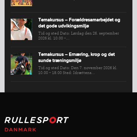
Temakursus – Forældresamarbejdet og
det gode udvikingsmiljø
Tid og sted Dato: Lørdag den 26. september
2026 kl. 10.00 -...
Temakursus – Ernæring, krop og det
sunde træningsmiljø
Tid og sted Dato: Den 7. november 2026 kl.
10.00 - 18.00 Sted: Idrættens...