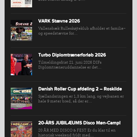
BREDDEPULJE
NYHEDER
FIND
VARK Stævne 2026
KLUB
Vallensbæk Rulleskøjteklub afholder et familie-
og speedstævne for...
SPORTSGRENE
FORBUNDET
VÆRKTØJSKASSEN
Turbo Diplomtrænerforløb 2026
Tilmeldingsfrist 21. juni 2026 DIFs
KONKURRENCER
Diplomtræneruddannelse er det...
Danish Roller Cup afdeling 2 – Roskilde
Sjællandsringen er 1,3 km lang, og vejbanen er
hele 9 meter bred, så der er...
20-ÅRS JUBILÆUMS Disco Møn-Camp!
20 ÅR MED DISCO & FEST Er du klar til en
historisk weekend fyldt med...