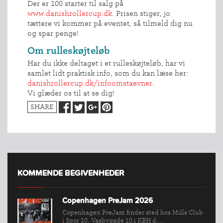
Der er 100 starter til salg på
www.danishrollercup.dk
. Prisen stiger, jo
tættere vi kommer på eventet, så tilmeld dig nu
og spar penge!
Om rulleskøjteløb
Har du ikke deltaget i et rulleskøjteløb, har vi
samlet lidt praktisk info, som du kan læse her:
danishrollercup.dk/infoomstaevner
.
Vi glæder os til at se dig!
SHARE
INDMELDELSE
BREDDEPULJE
NYHEDER
FIND
KOMMENDE BEGIVENHEDER
KLUB
SPORTSGRENE
Copenhagen PreJam 2026
FORBUNDET
Copenhagen PreJam finder sted hos Mills Club
VÆRKTØJSKASSEN
i Spor 10, Vasbygade 10 i KBH d....