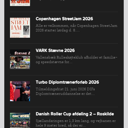
KONKURRENCER
Copenhagen StreetJam 2026
Alle er velkommen, når Copenhagen StreetJam
2026 starter lørdag d. 8....
VARK Stævne 2026
Vallensbæk Rulleskøjteklub afholder et familie-
og speedstævne for...
Turbo Diplomtrænerforløb 2026
Tilmeldingsfrist 21. juni 2026 DIFs
Diplomtræneruddannelse er det...
Danish Roller Cup afdeling 2 – Roskilde
Sjællandsringen er 1,3 km lang, og vejbanen er
hele 9 meter bred, så der er...