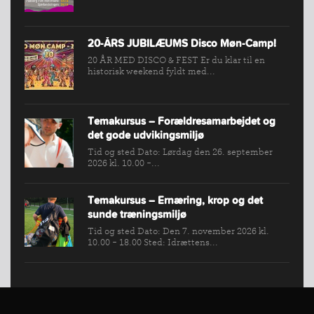
20-ÅRS JUBILÆUMS Disco Møn-Camp!
20 ÅR MED DISCO & FEST Er du klar til en
historisk weekend fyldt med...
Temakursus – Forældresamarbejdet og
det gode udvikingsmiljø
Tid og sted Dato: Lørdag den 26. september
2026 kl. 10.00 -...
Temakursus – Ernæring, krop og det
sunde træningsmiljø
Tid og sted Dato: Den 7. november 2026 kl.
10.00 - 18.00 Sted: Idrættens...