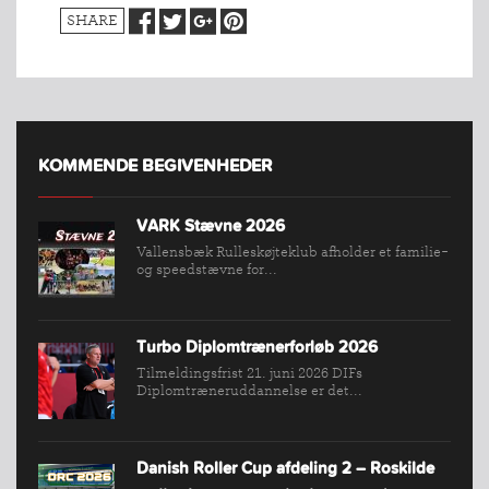
SHARE
INDMELDELSE
BREDDEPULJE
NYHEDER
FIND
KLUB
KOMMENDE BEGIVENHEDER
SPORTSGRENE
VARK Stævne 2026
FORBUNDET
Vallensbæk Rulleskøjteklub afholder et familie-
VÆRKTØJSKASSEN
og speedstævne for...
KONKURRENCER
Turbo Diplomtrænerforløb 2026
Tilmeldingsfrist 21. juni 2026 DIFs
Diplomtræneruddannelse er det...
Danish Roller Cup afdeling 2 – Roskilde