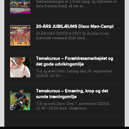
Sjællandsringen er 1,3 km lang, og vejbanen er
hele 9 meter bred, så der er...
20-ÅRS JUBILÆUMS Disco Møn-Camp!
20 ÅR MED DISCO & FEST Er du klar til en
historisk weekend fyldt med...
Temakursus – Forældresamarbejdet og
det gode udvikingsmiljø
Tid og sted Dato: Lørdag den 26. september
2026 kl. 10.00 -...
Temakursus – Ernæring, krop og det
sunde træningsmiljø
Tid og sted Dato: Den 7. november 2026 kl.
10.00 - 18.00 Sted: Idrættens...