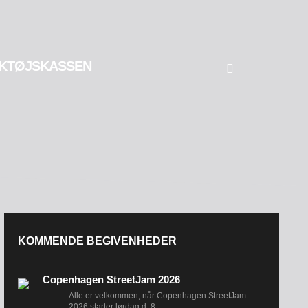
KTØJSKASSEN
KOMMENDE BEGIVENHEDER
Copenhagen StreetJam 2026
Alle er velkommen, når Copenhagen StreetJam
2026 starter lørdag d. 8....