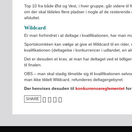
Top 10 fra både Øst og Vest, i hver gruppe, går videre til f
om der skal tildeles flere pladser i nogle af de resterende 
afsluttet.
Wildcard
Er man forhindret i at deltage i kvalifikationen, har man mu
Sportskomitéen kan vælge at give et Wildcard til en rider,
kvalifikationen (deltagelse i konkurrencer i udlandet, en al
Det er desuden et krav, at man har deltaget ved et tidlige
til finalen.
OBS – man skal stadig tilmelde sig til kvalifikationen se
man ikke tildelt Wildcard, refunderes deltagergebyret.
Der henvises desuden til
konkurrencereglementet
for
SHARE