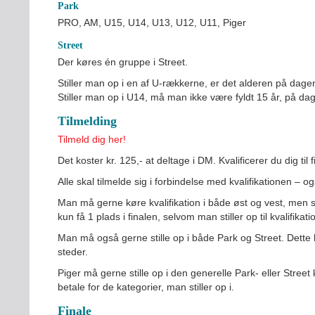
Park
PRO, AM, U15, U14, U13, U12, U11, Piger
Street
INDMELDELSE
Der køres én gruppe i Street.
BREDDEPULJE
Stiller man op i en af U-rækkerne, er det alderen på dage
NYHEDER
Stiller man op i U14, må man ikke være fyldt 15 år, på dag
FIND KLUB
Tilmelding
SPORTSGRENE
Tilmeld dig her!
FORBUNDET
Det koster kr. 125,- at deltage i DM. Kvalificerer du dig til 
VÆRKTØJSKASSEN
Alle skal tilmelde sig i forbindelse med kvalifikationen – o
KONKURRENCER
Man må gerne køre kvalifikation i både øst og vest, men 
kun få 1 plads i finalen, selvom man stiller op til kvalifikat
Man må også gerne stille op i både Park og Street. Dette 
steder.
Piger må gerne stille op i den generelle Park- eller Street
betale for de kategorier, man stiller op i.
Finale