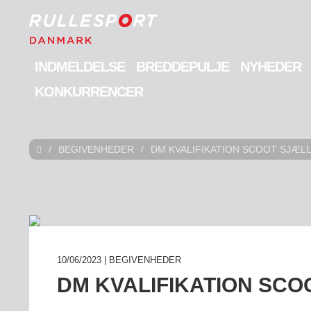
INDMELDELSE
BREDDEPULJE
NYHEDER
KONKURRENCER
/
BEGIVENHEDER
/
DM KVALIFIKATION SCOOT SJÆL
10/06/2023 | BEGIVENHEDER
DM KVALIFIKATION SC