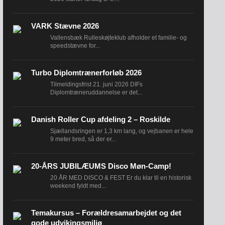
VARK Stævne 2026
Vallensbæk Rulleskøjteklub afholder et familie- og
speedstævne for...
Turbo Diplomtrænerforløb 2026
Tilmeldingsfrist 21. juni 2026 DIFs
Diplomtræneruddannelse er det...
Danish Roller Cup afdeling 2 – Roskilde
Sjællandsringen er 1,3 km lang, og vejbanen er hele
9 meter bred, så der er...
20-ÅRS JUBILÆUMS Disco Møn-Camp!
20 ÅR MED DISCO & FEST Er du klar til en historisk
weekend fyldt med...
Temakursus – Forældresamarbejdet og det
gode udvikingsmiljø