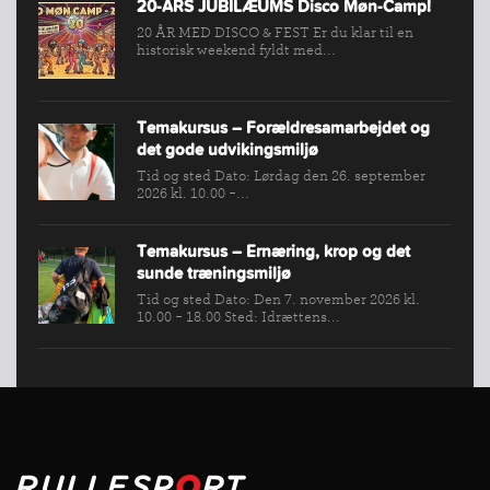
20-ÅRS JUBILÆUMS Disco Møn-Camp!
KONKURRENCER
20 ÅR MED DISCO & FEST Er du klar til en
historisk weekend fyldt med...
Temakursus – Forældresamarbejdet og
det gode udvikingsmiljø
Tid og sted Dato: Lørdag den 26. september
2026 kl. 10.00 -...
Temakursus – Ernæring, krop og det
sunde træningsmiljø
Tid og sted Dato: Den 7. november 2026 kl.
10.00 - 18.00 Sted: Idrættens...