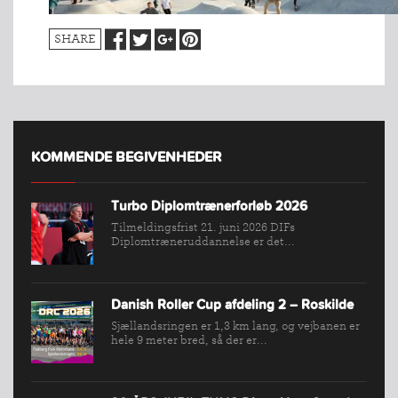
SHARE
KOMMENDE BEGIVENHEDER
INDMELDELSE
Turbo Diplomtrænerforløb 2026
Tilmeldingsfrist 21. juni 2026 DIFs
BREDDEPULJE
Diplomtræneruddannelse er det...
NYHEDER
FIND
KLUB
Danish Roller Cup afdeling 2 – Roskilde
Sjællandsringen er 1,3 km lang, og vejbanen er
SPORTSGRENE
hele 9 meter bred, så der er...
FORBUNDET
VÆRKTØJSKASSEN