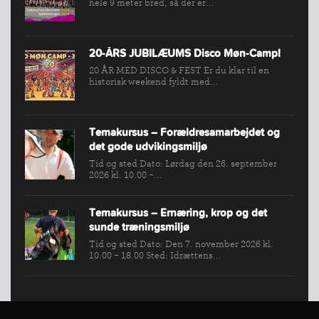
hele 9 meter bred, så der er...
VÆRKTØJSKASSEN
KONKURRENCER
20-ÅRS JUBILÆUMS Disco Møn-Camp!
20 ÅR MED DISCO & FEST Er du klar til en
historisk weekend fyldt med...
Temakursus – Forældresamarbejdet og
det gode udvikingsmiljø
Tid og sted Dato: Lørdag den 26. september
2026 kl. 10.00 -...
Temakursus – Ernæring, krop og det
sunde træningsmiljø
Tid og sted Dato: Den 7. november 2026 kl.
10.00 - 18.00 Sted: Idrættens...