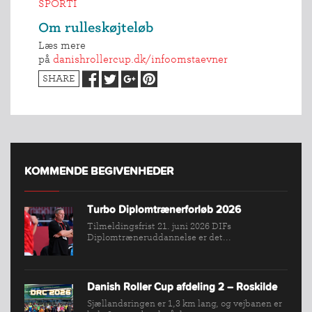
SPORTI
Om rulleskøjteløb
Læs mere
på
danishrollercup.dk/infoomstaevner
SHARE
KOMMENDE BEGIVENHEDER
INDMELDELSE
BREDDEPULJE
Turbo Diplomtrænerforløb 2026
NYHEDER
Tilmeldingsfrist 21. juni 2026 DIFs
Diplomtræneruddannelse er det...
FIND
KLUB
SPORTSGRENE
Danish Roller Cup afdeling 2 – Roskilde
Sjællandsringen er 1,3 km lang, og vejbanen er
FORBUNDET