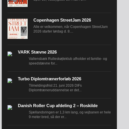
Copenhagen StreetJam 2026
Alle er velkommen, når Copenhagen StreetJam
2026 starter lørdag d. 8....
VARK Stævne 2026
Vallensbæk Rulleskøjteklub afholder et familie- og
speedstævne for...
Turbo Diplomtrænerforløb 2026
Tilmeldingsfrist 21. juni 2026 DIFs
Diplomtræneruddannelse er det...
Danish Roller Cup afdeling 2 – Roskilde
Sjællandsringen er 1,3 km lang, og vejbanen er hele
9 meter bred, så der er...