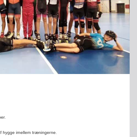
ber.
f hygge imellem træningerne.