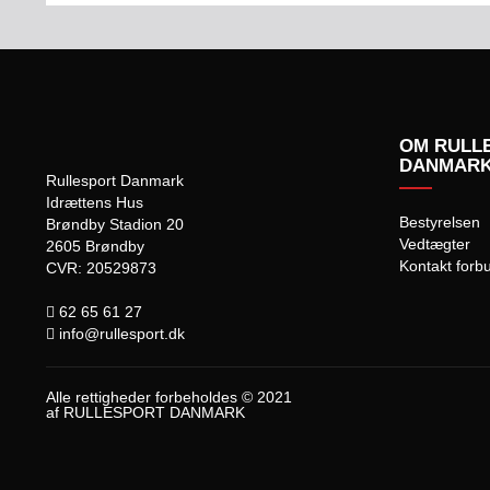
OM RULL
DANMAR
Rullesport Danmark
Idrættens Hus
Bestyrelsen
Brøndby Stadion 20
Vedtægter
2605 Brøndby
Kontakt forb
CVR: 20529873
62 65 61 27
info@rullesport.dk
Alle rettigheder forbeholdes © 2021
af RULLESPORT DANMARK