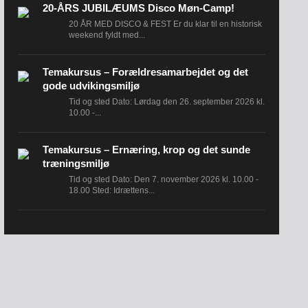
20-ÅRS JUBILÆUMS Disco Møn-Camp!
20 ÅR MED DISCO & FEST Er du klar til en historisk
weekend fyldt med...
Temakursus – Forældresamarbejdet og det
gode udvikingsmiljø
Tid og sted Dato: Lørdag den 26. september 2026 kl.
10.00 -...
Temakursus – Ernæring, krop og det sunde
træningsmiljø
Tid og sted Dato: Den 7. november 2026 kl. 10.00 -
18.00 Sted: Idrættens...