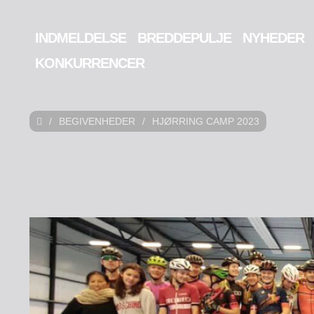
INDMELDELSE
BREDDEPULJE
NYHEDER
KONKURRENCER
/
BEGIVENHEDER
/
HJØRRING CAMP 2023