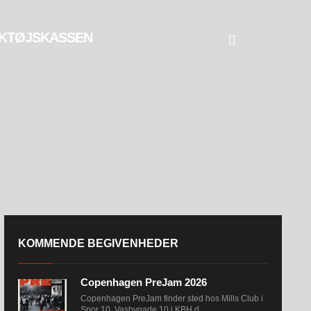
KTØJSKASSEN
KOMMENDE BEGIVENHEDER
Copenhagen PreJam 2026
Copenhagen PreJam finder sted hos Mills Club i
Spor 10, Vasbygade 10 i KBH d....