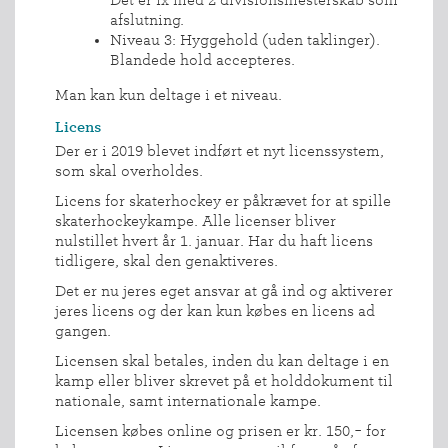
Det er fx med 2 divisionsmesterskab som
afslutning.
Niveau 3: Hyggehold (uden taklinger).
Blandede hold accepteres.
Man kan kun deltage i et niveau.
Licens
Der er i 2019 blevet indført et nyt licenssystem,
som skal overholdes.
Licens for skaterhockey er påkrævet for at spille
skaterhockeykampe. Alle licenser bliver
nulstillet hvert år 1. januar. Har du haft licens
tidligere, skal den genaktiveres.
Det er nu jeres eget ansvar at gå ind og aktiverer
jeres licens og der kan kun købes en licens ad
gangen.
Licensen skal betales, inden du kan deltage i en
kamp eller bliver skrevet på et holddokument til
nationale, samt internationale kampe.
Licensen købes online og prisen er kr. 150,- for