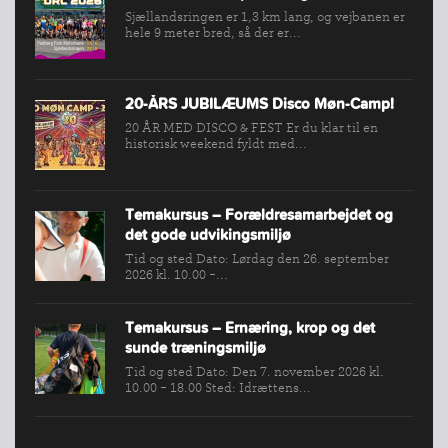
Sjællandsringen er 1,3 km lang, og vejbanen er
hele 9 meter bred, så der er...
20-ÅRS JUBILÆUMS Disco Møn-Camp!
20 ÅR MED DISCO & FEST Er du klar til en
historisk weekend fyldt med...
Temakursus – Forældresamarbejdet og
det gode udvikingsmiljø
Tid og sted Dato: Lørdag den 26. september
2026 kl. 10.00 -...
Temakursus – Ernæring, krop og det
sunde træningsmiljø
Tid og sted Dato: Den 7. november 2026 kl.
10.00 - 18.00 Sted: Idrættens...