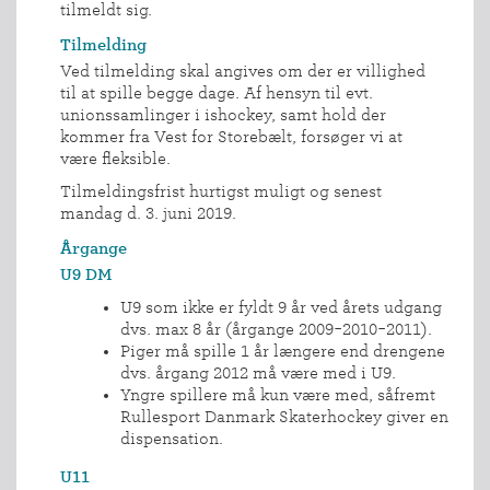
tilmeldt sig.
Tilmelding
Ved tilmelding skal angives om der er villighed
til at spille begge dage. Af hensyn til evt.
unionssamlinger i ishockey, samt hold der
kommer fra Vest for Storebælt, forsøger vi at
være fleksible.
Tilmeldingsfrist hurtigst muligt og senest
mandag d. 3. juni 2019.
Årgange
U9 DM
U9 som ikke er fyldt 9 år ved årets udgang
dvs. max 8 år (årgange 2009-2010-2011).
Piger må spille 1 år længere end drengene
dvs. årgang 2012 må være med i U9.
Yngre spillere må kun være med, såfremt
Rullesport Danmark Skaterhockey giver en
dispensation.
U11