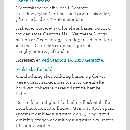
Banen i Gentofte
Mesterskaberne afholdes i Gentofte
Rullehockeyhal (sort hal med grønne skodder)
på en indendørs 20×40 meter bane.
Hallen er placeret syd for skaterbanen og nord
for den store Gentofte Hal. Nærmeste S-togs
station er Jægersborg, som ligger indenfor kort
afstand. Det er den sorte hal lige ved
Lyngbymotorvej afkørslen.
Adressen er
Ved Stadion 16, 2820 Gentofte
.
Praktiske forhold
Omklædning sker omkring banen og der vil
være opsat markeringer for hvor de enkelte
hold kan opbevare deres udstyr på bænke i
hallen.
Der er ikke mulighed for bad i rulleskøjtehallen,
men badefaciliteter findes i Gentofte Sportspark
(normalt omklædningsrum 2 og 6). Spørgsmål
omkring brugen af omklædningsrum skal rettes
INDMELDELSE
til stadionvagten.