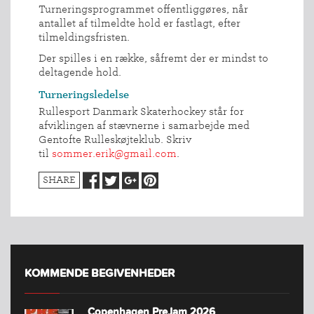
Turneringsprogrammet offentliggøres, når
antallet af tilmeldte hold er fastlagt, efter
tilmeldingsfristen.
Der spilles i en række, såfremt der er mindst to
deltagende hold.
Turneringsledelse
Rullesport Danmark Skaterhockey står for
afviklingen af stævnerne i samarbejde med
Gentofte Rulleskøjteklub. Skriv
til
sommer.erik@gmail.com
.
SHARE
KOMMENDE BEGIVENHEDER
Copenhagen PreJam 2026