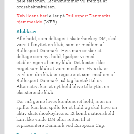
hele sæsonen. Licensnummer vil fremgå af
ordrebekræftelsen.
Køb licens her
! eller på
Rullesport Danmarks
hjemmeside
(WEB).
Klubkrav
Alle hold, som deltager i skaterhockey DM, skal
være tilknyttet en klub, som er medlem af
Rullesport Danmark. Hvis man ønsker at
deltage som nyt hold, hjælper vi med
etableringen af en ny klub. Det koster ikke
noget som klub at være medlem. Hvis du er i
tvivl om din klub er registreret som medlem af
Rullesport Danmark, så tag kontakt til os.
Alternativt kan et nyt hold blive tilknyttet en
eksisterende klub.
Der må gerne laves kombineret hold, men en
spiller kan kun spille for et hold og skal have en
aktiv skaterhockeylicens. Et kombinationshold
kan ikke vinde DM eller retten til at
repræsentere Danmark ved European Cup.