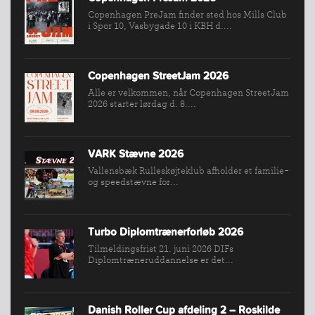
Copenhagen PreJam finder sted hos Mills Club
i Spor 10, Vasbygade 10 i KBH d....
Copenhagen StreetJam 2026
Alle er velkommen, når Copenhagen StreetJam
2026 starter lørdag d. 8....
VARK Stævne 2026
Vallensbæk Rulleskøjteklub afholder et familie-
og speedstævne for...
Turbo Diplomtrænerforløb 2026
Tilmeldingsfrist 21. juni 2026 DIFs
Diplomtræneruddannelse er det...
Danish Roller Cup afdeling 2 – Roskilde