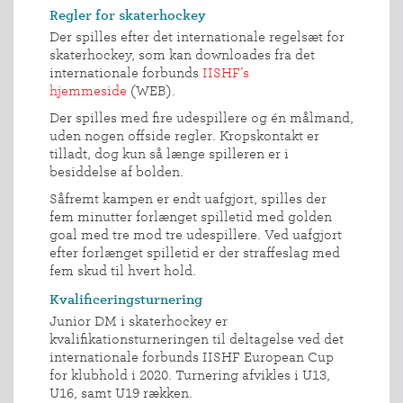
BREDDEPULJE
Regler for skaterhockey
NYHEDER
Der spilles efter det internationale regelsæt for
FIND
skaterhockey, som kan downloades fra det
internationale forbunds
IISHF’s
KLUB
hjemmeside
(WEB).
SPORTSGRENE
Der spilles med fire udespillere og én målmand,
FORBUNDET
uden nogen offside regler. Kropskontakt er
tilladt, dog kun så længe spilleren er i
VÆRKTØJSKASSEN
besiddelse af bolden.
KONKURRENCER
Såfremt kampen er endt uafgjort, spilles der
fem minutter forlænget spilletid med golden
goal med tre mod tre udespillere. Ved uafgjort
efter forlænget spilletid er der straffeslag med
fem skud til hvert hold.
Kvalificeringsturnering
Junior DM i skaterhockey er
kvalifikationsturneringen til deltagelse ved det
internationale forbunds IISHF European Cup
for klubhold i 2020. Turnering afvikles i U13,
U16, samt U19 rækken.