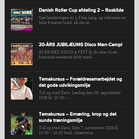
Danish Roller Cup afdeling 2 – Roskilde
Sjællandsringen er 1,3 km lang, og vejbanen er
hele 9 meter bred, så der er...
20-ÅRS JUBILÆUMS Disco Møn-Camp!
20 ÅR MED DISCO & FEST Er du klar til en
historisk weekend fyldt med...
Temakursus – Forældresamarbejdet og
det gode udvikingsmiljø
Tid og sted Dato: Lørdag den 26. september
2026 kl. 10.00 -...
Temakursus – Ernæring, krop og det
sunde træningsmiljø
Tid og sted Dato: Den 7. november 2026 kl.
10.00 - 18.00 Sted: Idrættens...