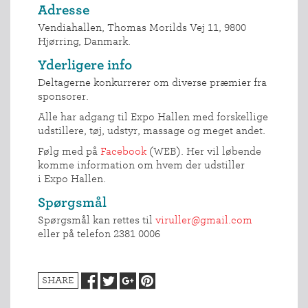
Adresse
Vendiahallen, Thomas Morilds Vej 11, 9800
INDMELDELSE
Hjørring, Danmark.
BREDDEPULJE
Yderligere info
NYHEDER
Deltagerne konkurrerer om diverse præmier fra
FIND
sponsorer.
KLUB
Alle har adgang til Expo Hallen med forskellige
SPORTSGRENE
udstillere, tøj, udstyr, massage og meget andet.
FORBUNDET
Følg med på
Facebook
(WEB). Her vil løbende
komme information om hvem der udstiller
VÆRKTØJSKASSEN
i Expo Hallen.
KONKURRENCER
Spørgsmål
Spørgsmål kan rettes til
viruller@gmail.com
eller på telefon 2381 0006
SHARE