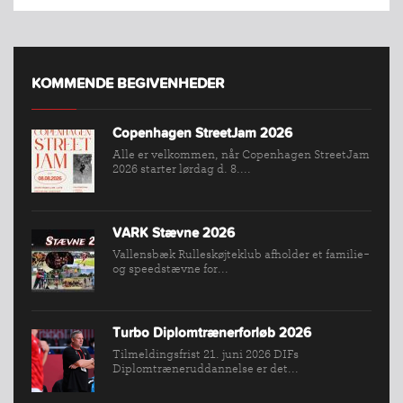
KOMMENDE BEGIVENHEDER
Copenhagen StreetJam 2026
Alle er velkommen, når Copenhagen StreetJam
2026 starter lørdag d. 8....
VARK Stævne 2026
Vallensbæk Rulleskøjteklub afholder et familie-
og speedstævne for...
Turbo Diplomtrænerforløb 2026
Tilmeldingsfrist 21. juni 2026 DIFs
Diplomtræneruddannelse er det...