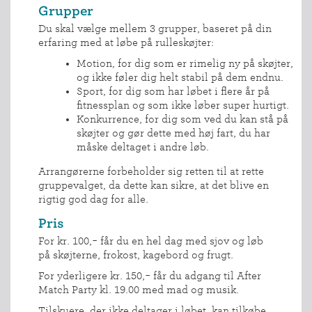
Grupper
Du skal vælge mellem 3 grupper, baseret på din
erfaring med at løbe på rulleskøjter:
Motion, for dig som er rimelig ny på skøjter,
og ikke føler dig helt stabil på dem endnu.
Sport, for dig som har løbet i flere år på
fitnessplan og som ikke løber super hurtigt.
Konkurrence, for dig som ved du kan stå på
skøjter og gør dette med høj fart, du har
måske deltaget i andre løb.
Arrangørerne forbeholder sig retten til at rette
gruppevalget, da dette kan sikre, at det blive en
rigtig god dag for alle.
Pris
For kr. 100,- får du en hel dag med sjov og løb
på skøjterne, frokost, kagebord og frugt.
For yderligere kr. 150,- får du adgang til After
Match Party kl. 19.00 med mad og musik.
Tilskuere, der ikke deltager i løbet, kan tilkøbe