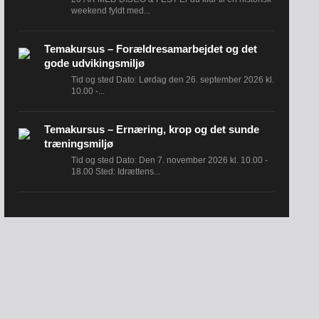
weekend fyldt med...
Temakursus – Forældresamarbejdet og det
gode udvikingsmiljø
Tid og sted Dato: Lørdag den 26. september 2026 kl.
10.00 -...
Temakursus – Ernæring, krop og det sunde
træningsmiljø
Tid og sted Dato: Den 7. november 2026 kl. 10.00 -
18.00 Sted: Idrættens...