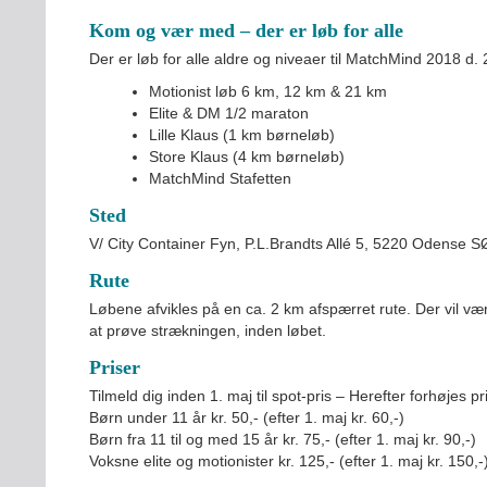
Kom og vær med – der er løb for alle
Der er løb for alle aldre og niveaer til MatchMind 2018 d. 
Motionist løb 6 km, 12 km & 21 km
Elite & DM 1/2 maraton
Lille Klaus (1 km børneløb)
Store Klaus (4 km børneløb)
MatchMind Stafetten
INDMELDELSE
Sted
BREDDEPULJE
V/ City Container Fyn, P.L.Brandts Allé 5, 5220 Odense S
NYHEDER
Rute
FIND KLUB
Løbene afvikles på en ca. 2 km afspærret rute. Der vil v
SPORTSGRENE
at prøve strækningen, inden løbet.
FORBUNDET
Priser
VÆRKTØJSKASSEN
Tilmeld dig inden 1. maj til spot-pris – Herefter forhøjes p
KONKURRENCER
Børn under 11 år kr. 50,- (efter 1. maj kr. 60,-)
Børn fra 11 til og med 15 år kr. 75,- (efter 1. maj kr. 90,-)
Voksne elite og motionister kr. 125,- (efter 1. maj kr. 150,-