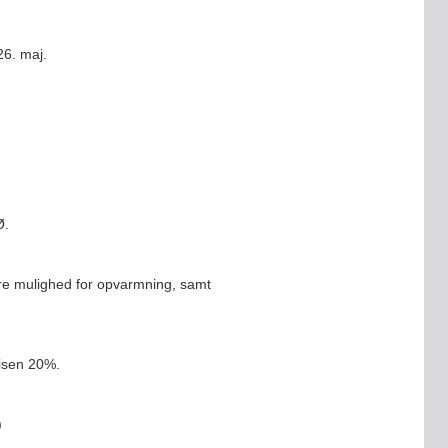
26. maj.
Ø.
ære mulighed for opvarmning, samt
risen 20%.
)