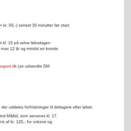
 kr. 50,-) senest 30 minutter før start.
st kl. 15 på selve løbsdagen.
å max 12 år og mindst en kvinde.
esport.dk
(se udsendte DM
r uddeles forfriskninger til deltagere efter løbet.
nd-Måltid, som serveres kl. 17.
ris af kr. 120,- for voksne og