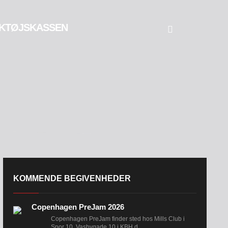
KTØJSKASSEN
KOMMENDE BEGIVENHEDER
Copenhagen PreJam 2026
Copenhagen PreJam finder sted hos Mills Club i
Spor 10, Vasbygade 10 i KBH d....