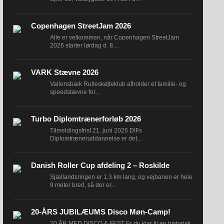
Copenhagen StreetJam 2026
Alle er velkommen, når Copenhagen StreetJam
2026 starter lørdag d. 8....
VARK Stævne 2026
Vallensbæk Rulleskøjteklub afholder et familie- og
speedstævne for...
Turbo Diplomtrænerforløb 2026
Tilmeldingsfrist 21. juni 2026 DIFs
Diplomtræneruddannelse er det...
Danish Roller Cup afdeling 2 – Roskilde
Sjællandsringen er 1,3 km lang, og vejbanen er hele
9 meter bred, så der er...
20-ÅRS JUBILÆUMS Disco Møn-Camp!
20 ÅR MED DISCO & FEST Er du klar til en historisk