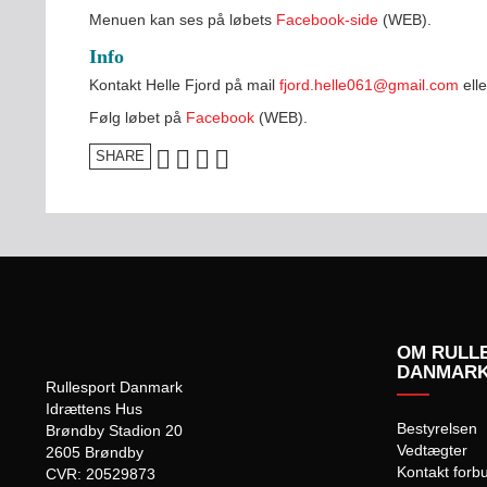
Menuen kan ses på løbets
Facebook-side
(WEB).
Info
Kontakt Helle Fjord på mail
fjord.helle061@gmail.com
elle
Følg løbet på
Facebook
(WEB).
SHARE
OM RULL
DANMAR
Rullesport Danmark
Idrættens Hus
Bestyrelsen
Brøndby Stadion 20
Vedtægter
2605 Brøndby
Kontakt forb
CVR: 20529873