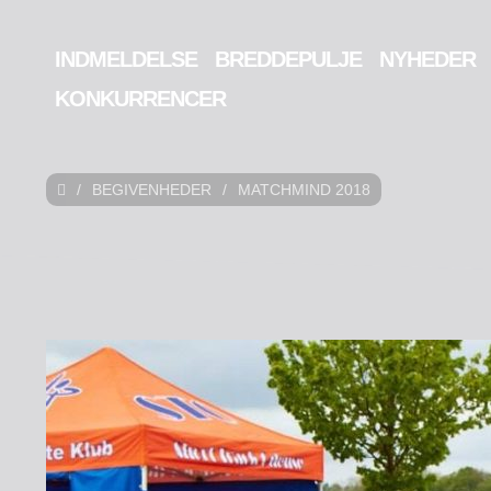
INDMELDELSE
BREDDEPULJE
NYHEDER
KONKURRENCER
/
BEGIVENHEDER
/
MATCHMIND 2018