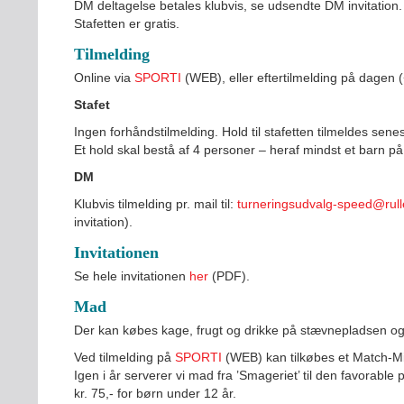
DM deltagelse betales klubvis, se udsendte DM invitation.
Stafetten er gratis.
Tilmelding
Online via
SPORTI
(WEB), eller eftertilmelding på dagen (+
Stafet
Ingen forhåndstilmelding. Hold til stafetten tilmeldes sene
Et hold skal bestå af 4 personer – heraf mindst et barn p
DM
Klubvis tilmelding pr. mail til:
turneringsudvalg-speed@rull
invitation).
Invitationen
Se hele invitationen
her
(PDF).
Mad
Der kan købes kage, frugt og drikke på stævnepladsen og de
Ved tilmelding på
SPORTI
(WEB) kan tilkøbes et Match-Mi
Igen i år serverer vi mad fra ’Smageriet’ til den favorable p
kr. 75,- for børn under 12 år.