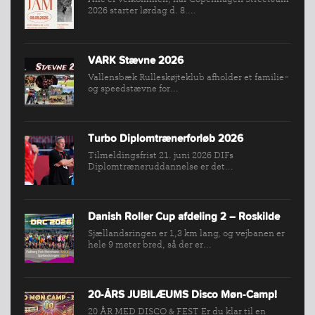
BREDDEPULJE
2026 starter lørdag d. 8....
NYHEDER
FIND
VARK Stævne 2026
KLUB
Vallensbæk Rulleskøjteklub afholder et familie-
SPORTSGRENE
og speedstævne for...
FORBUNDET
VÆRKTØJSKASSEN
Turbo Diplomtrænerforløb 2026
KONKURRENCER
Tilmeldingsfrist 21. juni 2026 DIFs
Diplomtræneruddannelse er det...
Danish Roller Cup afdeling 2 – Roskilde
Sjællandsringen er 1,3 km lang, og vejbanen er
hele 9 meter bred, så der er...
20-ÅRS JUBILÆUMS Disco Møn-Camp!
20 ÅR MED DISCO & FEST Er du klar til en