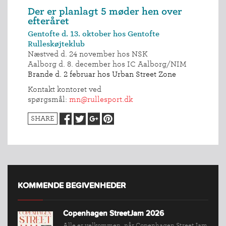
Der er planlagt 5 møder hen over
efteråret
Gentofte d. 13. oktober hos Gentofte
Rulleskøjteklub
Næstved d. 24 november hos NSK
Aalborg d. 8. december hos IC Aalborg/NIM
Brande d. 2 februar hos Urban Street Zone
Kontakt kontoret ved
spørgsmål:
mn@rullesport.dk
SHARE
KOMMENDE BEGIVENHEDER
Copenhagen StreetJam 2026
INDMELDELSE
Alle er velkommen, når Copenhagen StreetJam