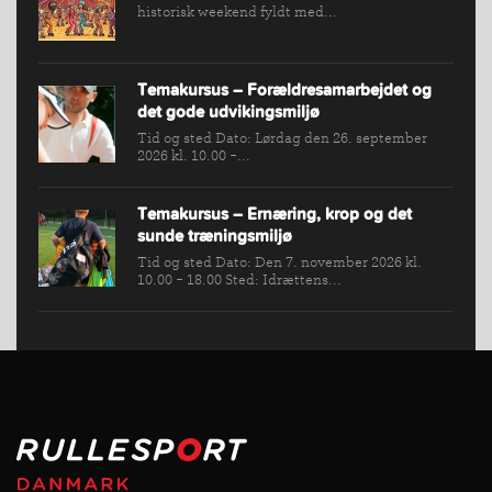
historisk weekend fyldt med...
Temakursus – Forældresamarbejdet og
det gode udvikingsmiljø
Tid og sted Dato: Lørdag den 26. september
2026 kl. 10.00 -...
Temakursus – Ernæring, krop og det
sunde træningsmiljø
Tid og sted Dato: Den 7. november 2026 kl.
10.00 - 18.00 Sted: Idrættens...