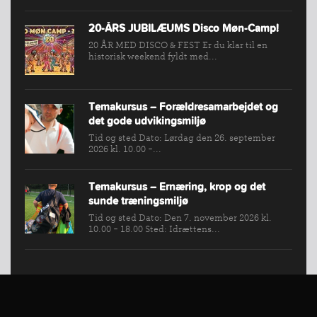
20-ÅRS JUBILÆUMS Disco Møn-Camp!
20 ÅR MED DISCO & FEST Er du klar til en
historisk weekend fyldt med...
Temakursus – Forældresamarbejdet og
det gode udvikingsmiljø
Tid og sted Dato: Lørdag den 26. september
2026 kl. 10.00 -...
Temakursus – Ernæring, krop og det
sunde træningsmiljø
Tid og sted Dato: Den 7. november 2026 kl.
10.00 - 18.00 Sted: Idrættens...