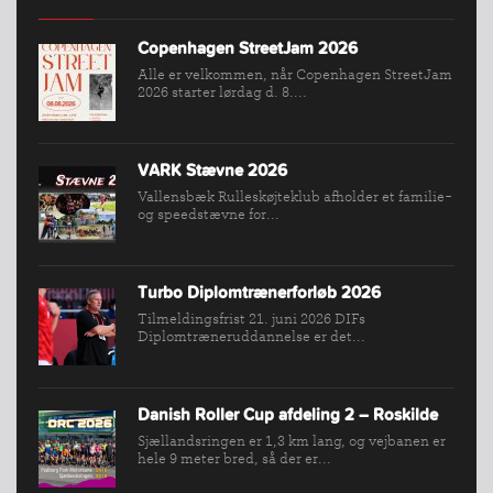
INDMELDELSE
BREDDEPULJE
Copenhagen StreetJam 2026
Alle er velkommen, når Copenhagen StreetJam
NYHEDER
2026 starter lørdag d. 8....
FIND
KLUB
VARK Stævne 2026
SPORTSGRENE
Vallensbæk Rulleskøjteklub afholder et familie-
FORBUNDET
og speedstævne for...
VÆRKTØJSKASSEN
KONKURRENCER
Turbo Diplomtrænerforløb 2026
Tilmeldingsfrist 21. juni 2026 DIFs
Diplomtræneruddannelse er det...
Danish Roller Cup afdeling 2 – Roskilde
Sjællandsringen er 1,3 km lang, og vejbanen er
hele 9 meter bred, så der er...