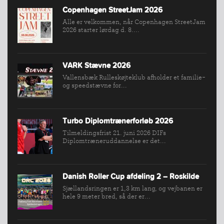
INDMELDELSE
Copenhagen StreetJam 2026
BREDDEPULJE
Alle er velkommen, når Copenhagen StreetJam
NYHEDER
2026 starter lørdag d. 8....
FIND
KLUB
VARK Stævne 2026
SPORTSGRENE
Vallensbæk Rulleskøjteklub afholder et familie-
og speedstævne for...
FORBUNDET
VÆRKTØJSKASSEN
KONKURRENCER
Turbo Diplomtrænerforløb 2026
Tilmeldingsfrist 21. juni 2026 DIFs
Diplomtræneruddannelse er det...
Danish Roller Cup afdeling 2 – Roskilde
Sjællandsringen er 1,3 km lang, og vejbanen er
hele 9 meter bred, så der er...