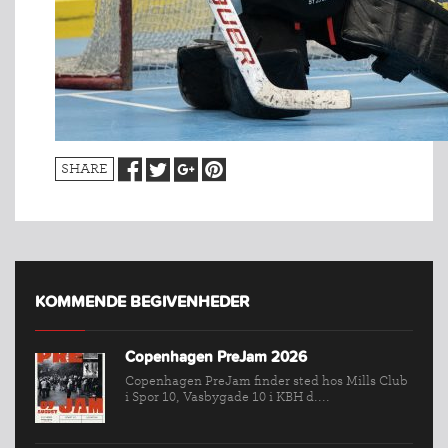
SHARE
KOMMENDE BEGIVENHEDER
Copenhagen PreJam 2026
Copenhagen PreJam finder sted hos Mills Club
i Spor 10, Vasbygade 10 i KBH d....