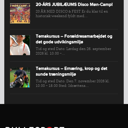
20-ÅRS JUBILÆUMS Disco Møn-Camp!
20 ÅR MED DISCO & FEST Er du klar til en
historisk weekend fyldt med...
Temakursus – Forældresamarbejdet og
det gode udvikingsmiljø
Tid og sted Dato: Lørdag den 26. september
2026 kl. 10.00 -...
Temakursus – Ernæring, krop og det
sunde træningsmiljø
Tid og sted Dato: Den 7. november 2026 kl.
10.00 - 18.00 Sted: Idrættens...