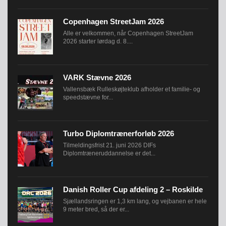
INDMELDELSE
BREDDEPULJE
Copenhagen StreetJam 2026
Alle er velkommen, når Copenhagen StreetJam
NYHEDER
2026 starter lørdag d. 8....
FIND
KLUB
VARK Stævne 2026
SPORTSGRENE
Vallensbæk Rulleskøjteklub afholder et familie- og
FORBUNDET
speedstævne for...
VÆRKTØJSKASSEN
KONKURRENCER
Turbo Diplomtrænerforløb 2026
Tilmeldingsfrist 21. juni 2026 DIFs
Diplomtræneruddannelse er det...
Danish Roller Cup afdeling 2 – Roskilde
Sjællandsringen er 1,3 km lang, og vejbanen er hele
9 meter bred, så der er...