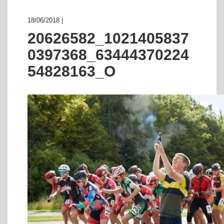
18/06/2018 |
20626582_1021405837
0397368_63444370224
54828163_O