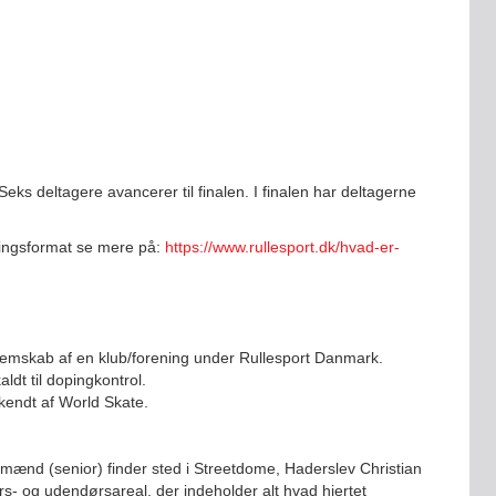
Seks deltagere avancerer til finalen. I finalen har deltagerne
lingsformat se mere på:
https://www.rullesport.dk/hvad-er-
emskab af en klub/forening under Rullesport Danmark.
dt til dopingkontrol.
dkendt af World Skate.
ænd (senior) finder sted i Streetdome, Haderslev Christian
s- og udendørsareal, der indeholder alt hvad hjertet