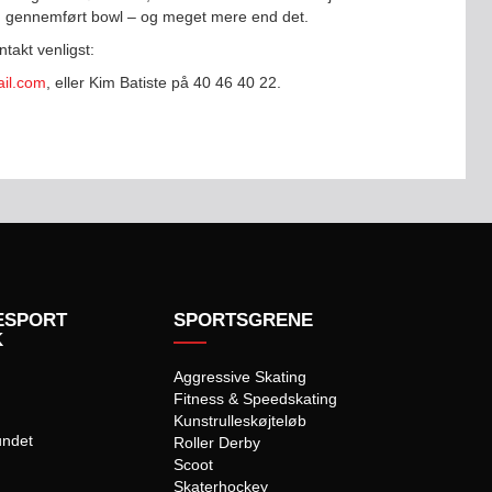
en gennemført bowl – og meget mere end det.
ntakt venligst:
ail.com
, eller Kim Batiste på 40 46 40 22.
ESPORT
SPORTSGRENE
K
Aggressive Skating
Fitness & Speedskating
Kunstrulleskøjteløb
undet
Roller Derby
Scoot
Skaterhockey