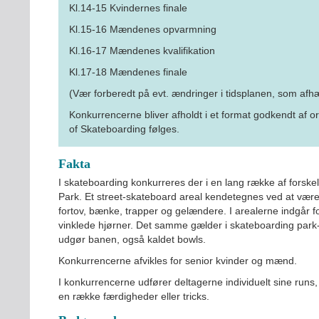
Kl.14-15 Kvindernes finale
Kl.15-16 Mændenes opvarmning
Kl.16-17 Mændenes kvalifikation
Kl.17-18 Mændenes finale
(Vær forberedt på evt. ændringer i tidsplanen, som afhæn
INDMELDELSE
Konkurrencerne bliver afholdt i et format godkendt af 
of Skateboarding følges.
BREDDEPULJE
NYHEDER
Fakta
FIND KLUB
I skateboarding konkurreres der i en lang række af forskell
Park. Et street-skateboard areal kendetegnes ved at være
SPORTSGRENE
fortov, bænke, trapper og gelændere. I arealerne indgår f
FORBUNDET
vinklede hjørner. Det samme gælder i skateboarding park-
udgør banen, også kaldet bowls.
VÆRKTØJSKASSEN
Konkurrencerne afvikles for senior kvinder og mænd.
KONKURRENCER
I konkurrencerne udfører deltagerne individuelt sine runs, 
en række færdigheder eller tricks.