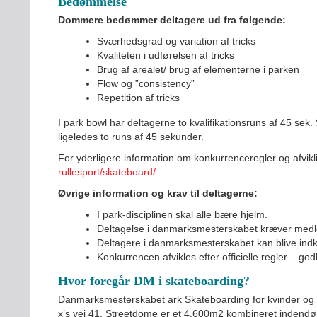
Bedømmelse
Dommere bedømmer deltagere ud fra følgende:
Sværhedsgrad og variation af tricks
Kvaliteten i udførelsen af tricks
Brug af arealet/ brug af elementerne i parken
Flow og ”consistency”
Repetition af tricks
I park bowl har deltagerne to kvalifikationsruns af 45 sek. 
ligeledes to runs af 45 sekunder.
For yderligere information om konkurrenceregler og afvik
rullesport/skateboard/
Øvrige information og krav til deltagerne:
I park-disciplinen skal alle bære hjelm.
Deltagelse i danmarksmesterskabet kræver medl
Deltagere i danmarksmesterskabet kan blive indkal
Konkurrencen afvikles efter officielle regler – go
Hvor foregår DM i skateboarding?
Danmarksmesterskabet ark Skateboarding for kvinder og m
x’s vej 41, Streetdome er et 4.600m2 kombineret indendør