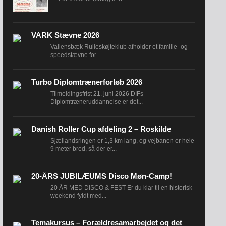
VARK Stævne 2026
Vallensbæk Rulleskøjteklub afholder et familie- og
speedstævne for...
Turbo Diplomtrænerforløb 2026
Tilmeldingsfrist 21. juni 2026 DIFs
Diplomtræneruddannelse er det...
Danish Roller Cup afdeling 2 – Roskilde
Sjællandsringen er 1,3 km lang, og vejbanen er hele
9 meter bred, så der er...
20-ÅRS JUBILÆUMS Disco Møn-Camp!
20 ÅR MED DISCO & FEST Er du klar til en historisk
weekend fyldt med...
Temakursus – Forældresamarbejdet og det