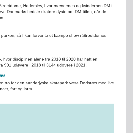
i Streetdome, Haderslev, hvor mændenes og kvindernes DM i
leve Danmarks bedste skatere dyste om DM-titlen, når de
on.
 i parken, så I kan forvente et kæmpe show i Streetdomes
hvor disciplinen alene fra 2018 til 2020 har haft en
 991 udøvere i 2018 til 3144 udøvere i 2021.
ræs
en tro for den sønderjyske skatepark være Dødsræs med live
er, fart og larm.