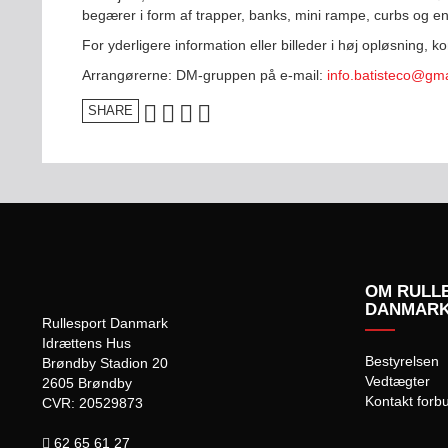
begærer i form af trapper, banks, mini rampe, curbs og 
For yderligere information eller billeder i høj opløsning, ko
Arrangørerne: DM-gruppen på e-mail:
info.batisteco@gm
SHARE
OM RULL
DANMAR
Rullesport Danmark
Idrættens Hus
Bestyrelsen
Brøndby Stadion 20
Vedtægter
2605 Brøndby
Kontakt forb
CVR: 20529873
62 65 61 27