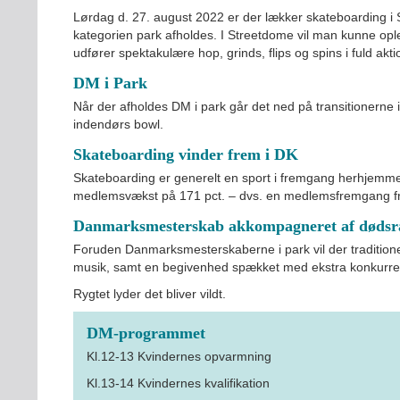
Lørdag d. 27. august 2022 er der lækker skateboarding 
kategorien park afholdes. I Streetdome vil man kunne op
udfører spektakulære hop, grinds, flips og spins i fuld akti
DM i Park
Når der afholdes DM i park går det ned på transitionerne
indendørs bowl.
Skateboarding vinder frem i DK
Skateboarding er generelt en sport i fremgang herhjemme, 
medlemsvækst på 171 pct. – dvs. en medlemsfremgang fra
Danmarksmesterskab akkompagneret af døds
Foruden Danmarksmesterskaberne i park vil der tradition
musik, samt en begivenhed spækket med ekstra konkurrenc
Rygtet lyder det bliver vildt.
DM-programmet
Kl.12-13 Kvindernes opvarmning
Kl.13-14 Kvindernes kvalifikation