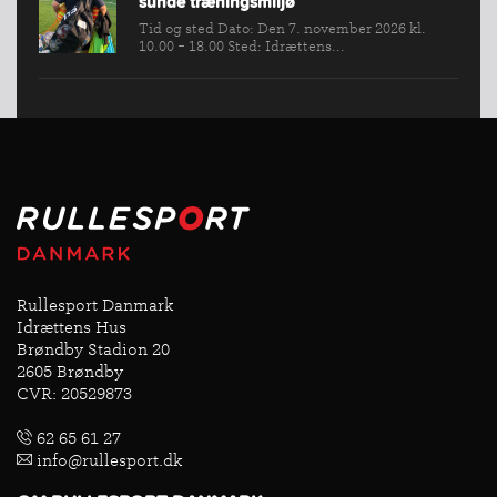
sunde træningsmiljø
Tid og sted Dato: Den 7. november 2026 kl.
10.00 - 18.00 Sted: Idrættens...
Rullesport Danmark
Idrættens Hus
Brøndby Stadion 20
2605 Brøndby
CVR: 20529873
62 65 61 27
info@rullesport.dk