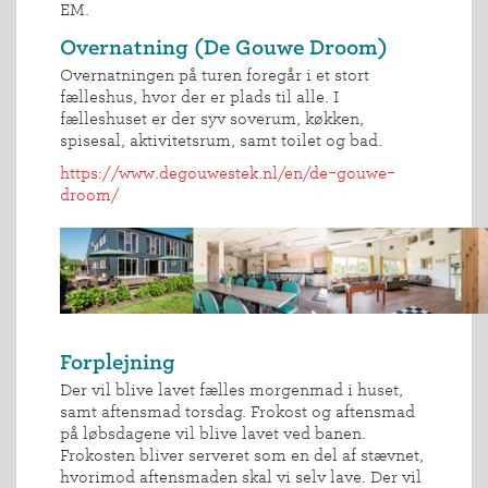
EM.
Overnatning (De Gouwe Droom)
Overnatningen på turen foregår i et stort
fælleshus, hvor der er plads til alle. I
fælleshuset er der syv soverum, køkken,
spisesal, aktivitetsrum, samt toilet og bad.
https://www.degouwestek.nl/en/de-gouwe-
droom/
INDMELDELSE
BREDDEPULJE
Forplejning
NYHEDER
Der vil blive lavet fælles morgenmad i huset,
FIND
samt aftensmad torsdag. Frokost og aftensmad
KLUB
på løbsdagene vil blive lavet ved banen.
SPORTSGRENE
Frokosten bliver serveret som en del af stævnet,
hvorimod aftensmaden skal vi selv lave. Der vil
FORBUNDET