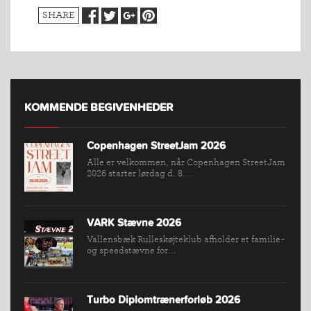
SHARE
KOMMENDE BEGIVENHEDER
Copenhagen StreetJam 2026
Alle er velkommen, når Copenhagen StreetJam
2026 starter lørdag d. 8....
VARK Stævne 2026
Vallensbæk Rulleskøjteklub afholder et familie-
og speedstævne for...
Turbo Diplomtrænerforløb 2026