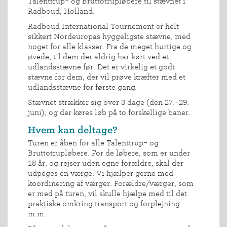
Talenttrup- og Bruttotrupløbere til stævnet i
Radboud, Holland.
Radboud International Tournement er helt
sikkert Nordeuropas hyggeligste stævne, med
noget for alle klasser. Fra de meget hurtige og
øvede, til dem der aldrig har kørt ved et
udlandsstævne før. Det er virkelig et godt
stævne for dem, der vil prøve kræfter med et
udlandsstævne for første gang.
Stævnet strækker sig over 3 dage (den 27.-29.
juni), og der køres løb på to forskellige baner.
Hvem kan deltage?
Turen er åben for alle Talenttrup- og
Bruttotrupløbere. For de løbere, som er under
18 år, og rejser uden egne forældre, skal der
udpeges en værge. Vi hjælper gerne med
koordinering af værger. Forældre/værger, som
er med på turen, vil skulle hjælpe med til det
praktiske omkring transport og forplejning
m.m.