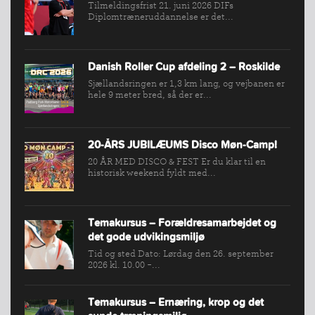
Tilmeldingsfrist 21. juni 2026 DIFs
Diplomtræneruddannelse er det...
Danish Roller Cup afdeling 2 – Roskilde
Sjællandsringen er 1,3 km lang, og vejbanen er
hele 9 meter bred, så der er...
20-ÅRS JUBILÆUMS Disco Møn-Camp!
20 ÅR MED DISCO & FEST Er du klar til en
historisk weekend fyldt med...
Temakursus – Forældresamarbejdet og
det gode udvikingsmiljø
Tid og sted Dato: Lørdag den 26. september
2026 kl. 10.00 -...
Temakursus – Ernæring, krop og det