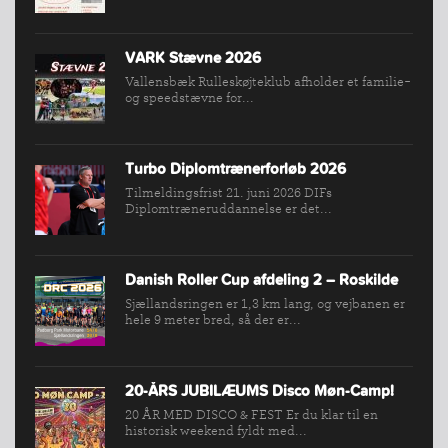
NYHEDER
FIND
VARK Stævne 2026
KLUB
Vallensbæk Rulleskøjteklub afholder et familie-
og speedstævne for...
SPORTSGRENE
FORBUNDET
VÆRKTØJSKASSEN
Turbo Diplomtrænerforløb 2026
Tilmeldingsfrist 21. juni 2026 DIFs
KONKURRENCER
Diplomtræneruddannelse er det...
Danish Roller Cup afdeling 2 – Roskilde
Sjællandsringen er 1,3 km lang, og vejbanen er
hele 9 meter bred, så der er...
20-ÅRS JUBILÆUMS Disco Møn-Camp!
20 ÅR MED DISCO & FEST Er du klar til en
historisk weekend fyldt med...