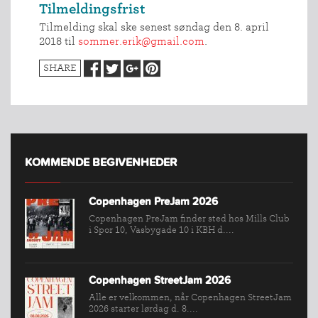
Tilmeldingsfrist
Tilmelding skal ske senest søndag den 8. april
2018 til
sommer.erik@gmail.com
.
SHARE
KOMMENDE BEGIVENHEDER
Copenhagen PreJam 2026
Copenhagen PreJam finder sted hos Mills Club
i Spor 10, Vasbygade 10 i KBH d....
Copenhagen StreetJam 2026
INDMELDELSE
Alle er velkommen, når Copenhagen StreetJam
2026 starter lørdag d. 8....
BREDDEPULJE