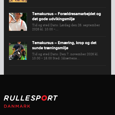
Temakursus – Forældresamarbejdet og
det gode udvikingsmiljø
Tid og sted Dato: Lørdag den 26. september
2026 kl. 10.00 -...
Temakursus – Ernæring, krop og det
sunde træningsmiljø
Tid og sted Dato: Den 7. november 2026 kl.
10.00 - 18.00 Sted: Idrættens...