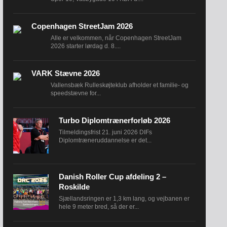
Copenhagen StreetJam 2026
Alle er velkommen, når Copenhagen StreetJam
2026 starter lørdag d. 8....
VARK Stævne 2026
Vallensbæk Rulleskøjteklub afholder et familie- og
speedstævne for...
Turbo Diplomtrænerforløb 2026
Tilmeldingsfrist 21. juni 2026 DIFs
Diplomtræneruddannelse er det...
Danish Roller Cup afdeling 2 –
Roskilde
Sjællandsringen er 1,3 km lang, og vejbanen er
hele 9 meter bred, så der er...