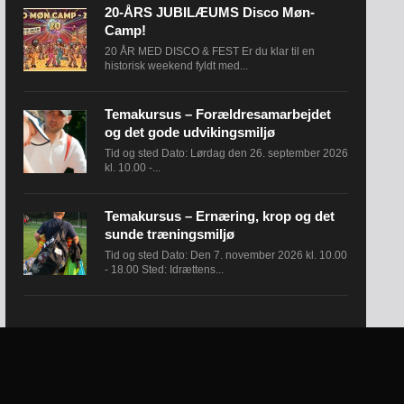
20-ÅRS JUBILÆUMS Disco Møn-
Camp!
20 ÅR MED DISCO & FEST Er du klar til en
historisk weekend fyldt med...
Temakursus – Forældresamarbejdet
og det gode udvikingsmiljø
Tid og sted Dato: Lørdag den 26. september 2026
kl. 10.00 -...
Temakursus – Ernæring, krop og det
sunde træningsmiljø
Tid og sted Dato: Den 7. november 2026 kl. 10.00
- 18.00 Sted: Idrættens...