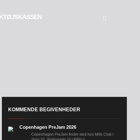
KTØJSKASSEN
KOMMENDE BEGIVENHEDER
Copenhagen PreJam 2026
Copenhagen PreJam finder sted hos Mills Club i
Spor 10, Vasbygade 10 i KBH d....