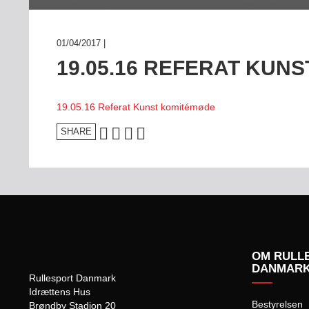
01/04/2017 |
19.05.16 REFERAT KUN
19.05.16 Referat Kunst komitémøde
SHARE
OM RULL
DANMAR
Rullesport Danmark
Idrættens Hus
Bestyrelsen
Brøndby Stadion 20