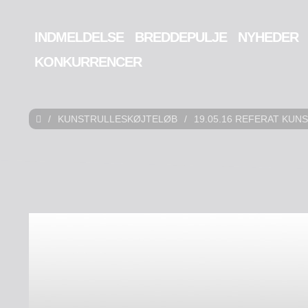
INDMELDELSE
BREDDEPULJE
NYHEDER
KONKURRENCER
/
KUNSTRULLESKØJTELØB
/
19.05.16 REFERAT KU