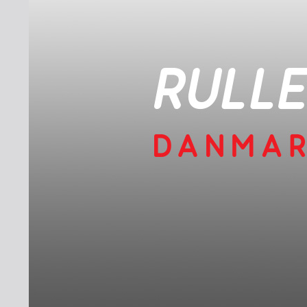
INDMELDELSE
BREDDEPULJE
NYHEDER
FIND KLUB
SPORTSGRENE
FORBUNDET
VÆRKTØJSKASSEN
KONKURRENCER