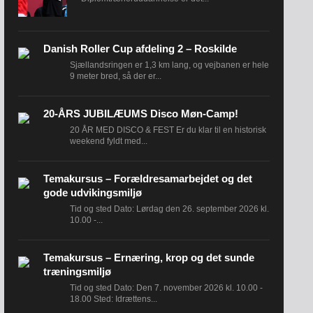
Danish Roller Cup afdeling 2 – Roskilde
Sjællandsringen er 1,3 km lang, og vejbanen er hele
9 meter bred, så der er...
20-ÅRS JUBILÆUMS Disco Møn-Camp!
20 ÅR MED DISCO & FEST Er du klar til en historisk
weekend fyldt med...
Temakursus – Forældresamarbejdet og det
gode udvikingsmiljø
Tid og sted Dato: Lørdag den 26. september 2026 kl.
10.00 -...
Temakursus – Ernæring, krop og det sunde
træningsmiljø
Tid og sted Dato: Den 7. november 2026 kl. 10.00 -
18.00 Sted: Idrættens...