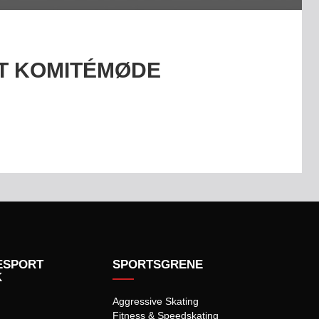
ST KOMITÉMØDE
ESPORT
SPORTSGRENE
K
Aggressive Skating
Fitness & Speedskating