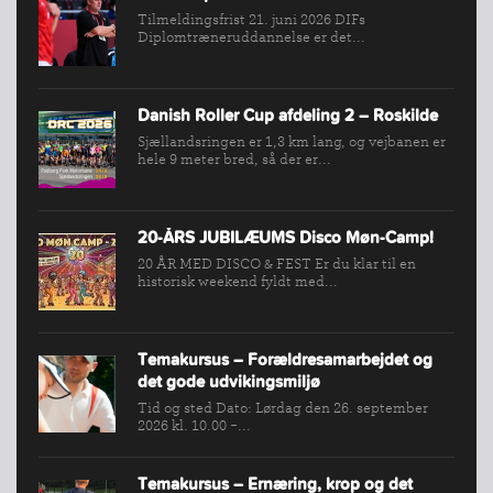
Tilmeldingsfrist 21. juni 2026 DIFs
Diplomtræneruddannelse er det...
Danish Roller Cup afdeling 2 – Roskilde
Sjællandsringen er 1,3 km lang, og vejbanen er
hele 9 meter bred, så der er...
20-ÅRS JUBILÆUMS Disco Møn-Camp!
20 ÅR MED DISCO & FEST Er du klar til en
historisk weekend fyldt med...
Temakursus – Forældresamarbejdet og
det gode udvikingsmiljø
Tid og sted Dato: Lørdag den 26. september
2026 kl. 10.00 -...
Temakursus – Ernæring, krop og det