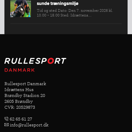
sunde træningsmiljø
Tid og sted Dato: Den 7. november 2026 kl.
10.00 - 18.00 Sted: Idrættens...
Rullesport Danmark
Idrættens Hus
Brøndby Stadion 20
2605 Brøndby
CVR: 20529873
62 65 61 27
info@rullesport.dk