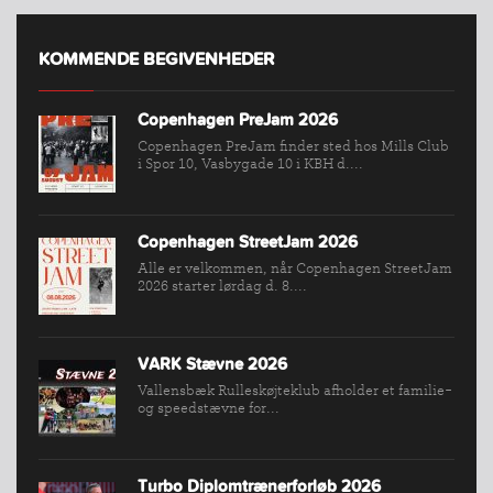
KOMMENDE BEGIVENHEDER
INDMELDELSE
Copenhagen PreJam 2026
BREDDEPULJE
Copenhagen PreJam finder sted hos Mills Club
i Spor 10, Vasbygade 10 i KBH d....
NYHEDER
FIND
KLUB
Copenhagen StreetJam 2026
SPORTSGRENE
Alle er velkommen, når Copenhagen StreetJam
2026 starter lørdag d. 8....
FORBUNDET
VÆRKTØJSKASSEN
KONKURRENCER
VARK Stævne 2026
Vallensbæk Rulleskøjteklub afholder et familie-
og speedstævne for...
Turbo Diplomtrænerforløb 2026