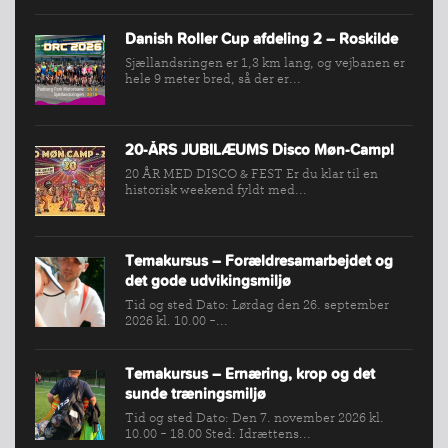
Danish Roller Cup afdeling 2 – Roskilde
Sjællandsringen er 1,3 km lang, og vejbanen er
hele 9 meter bred, så der er...
20-ÅRS JUBILÆUMS Disco Møn-Camp!
20 ÅR MED DISCO & FEST Er du klar til en
historisk weekend fyldt med...
Temakursus – Forældresamarbejdet og
det gode udvikingsmiljø
Tid og sted Dato: Lørdag den 26. september
2026 kl. 10.00 -...
Temakursus – Ernæring, krop og det
sunde træningsmiljø
Tid og sted Dato: Den 7. november 2026 kl.
10.00 - 18.00 Sted: Idrættens...