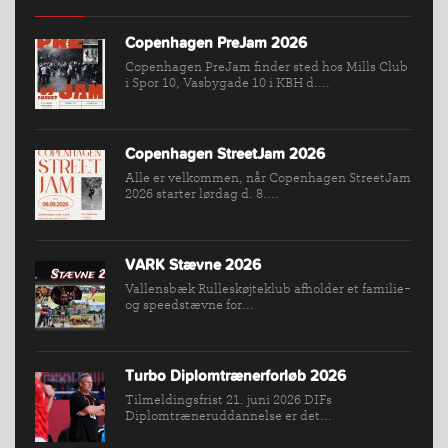
Copenhagen PreJam 2026
INDMELDELSE
Copenhagen PreJam finder sted hos Mills Club
i Spor 10, Vasbygade 10 i KBH d....
BREDDEPULJE
NYHEDER
FIND
Copenhagen StreetJam 2026
Alle er velkommen, når Copenhagen StreetJam
KLUB
2026 starter lørdag d. 8....
SPORTSGRENE
FORBUNDET
VARK Stævne 2026
VÆRKTØJSKASSEN
Vallensbæk Rulleskøjteklub afholder et familie-
KONKURRENCER
og speedstævne for...
Turbo Diplomtrænerforløb 2026
Tilmeldingsfrist 21. juni 2026 DIFs
Diplomtræneruddannelse er det...