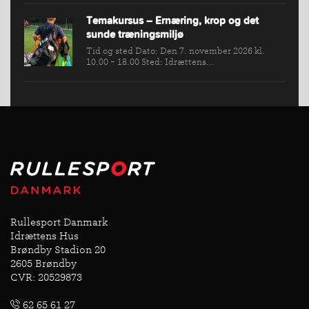
Temakursus – Ernæring, krop og det
sunde træningsmiljø
Tid og sted Dato: Den 7. november 2026 kl.
10.00 - 18.00 Sted: Idrættens...
Rullesport Danmark
Idrættens Hus
Brøndby Stadion 20
2605 Brøndby
CVR: 20529873
62 65 61 27