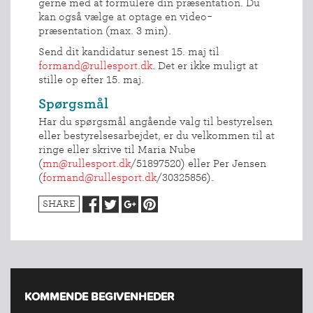
gerne med at formulere din præsentation. Du
kan også vælge at optage en video-
præsentation (max. 3 min).
Send dit kandidatur senest 15. maj til
formand@rullesport.dk
. Det er ikke muligt at
INDMELDELSE
stille op efter 15. maj.
BREDDEPULJE
Spørgsmål
NYHEDER
Har du spørgsmål angående valg til bestyrelsen
eller bestyrelsesarbejdet, er du velkommen til at
FIND
ringe eller skrive til Maria Nube
KLUB
(
mn@rullesport.dk
/51897520) eller Per Jensen
(
formand@rullesport.dk
/30325856).
SPORTSGRENE
FORBUNDET
SHARE
VÆRKTØJSKASSEN
KONKURRENCER
KOMMENDE BEGIVENHEDER