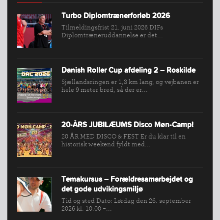
Turbo Diplomtrænerforløb 2026
Tilmeldingsfrist 21. juni 2026 DIFs
Diplomtræneruddannelse er det...
Danish Roller Cup afdeling 2 – Roskilde
Sjællandsringen er 1,3 km lang, og vejbanen er
hele 9 meter bred, så der er...
20-ÅRS JUBILÆUMS Disco Møn-Camp!
20 ÅR MED DISCO & FEST Er du klar til en
historisk weekend fyldt med...
Temakursus – Forældresamarbejdet og
det gode udvikingsmiljø
Tid og sted Dato: Lørdag den 26. september
2026 kl. 10.00 -...