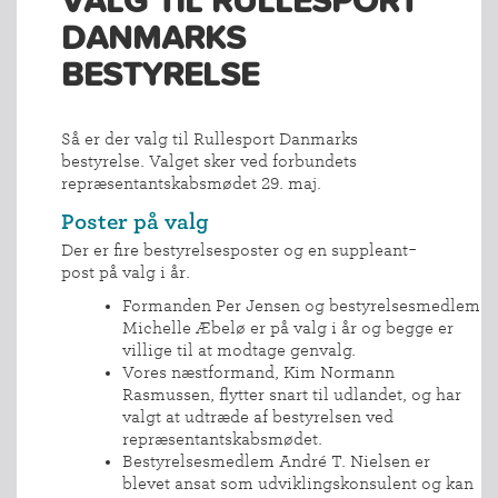
VALG TIL RULLESPORT
DANMARKS
BESTYRELSE
Så er der valg til Rullesport Danmarks
bestyrelse. Valget sker ved forbundets
repræsentantskabsmødet 29. maj.
Poster på valg
Der er fire bestyrelsesposter og en suppleant-
post på valg i år.
Formanden Per Jensen og bestyrelsesmedlem
Michelle Æbelø er på valg i år og begge er
villige til at modtage genvalg.
Vores næstformand, Kim Normann
Rasmussen, flytter snart til udlandet, og har
valgt at udtræde af bestyrelsen ved
repræsentantskabsmødet.
Bestyrelsesmedlem André T. Nielsen er
blevet ansat som udviklingskonsulent og kan