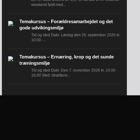
weekend fyldt med...
Temakursus – Forældresamarbejdet og det
gode udvikingsmiljø
Tid og sted Dato: Lørdag den 26. september 2026 kl.
10.00 -...
Temakursus – Ernæring, krop og det sunde
træningsmiljø
Tid og sted Dato: Den 7. november 2026 kl. 10.00 -
18.00 Sted: Idrættens...