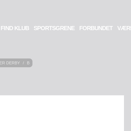
FIND KLUB
SPORTSGRENE
FORBUNDET
VÆR
LER DERBY
/
B