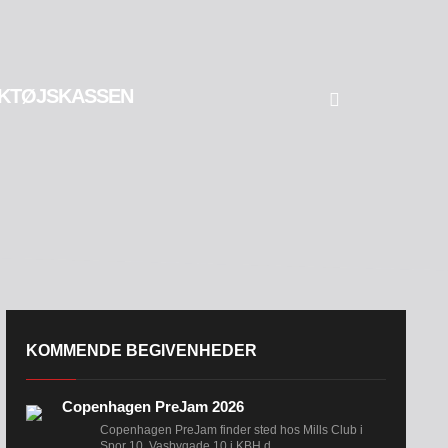
KTØJSKASSEN
KOMMENDE BEGIVENHEDER
Copenhagen PreJam 2026
Copenhagen PreJam finder sted hos Mills Club i
Spor 10, Vasbygade 10 i KBH d....