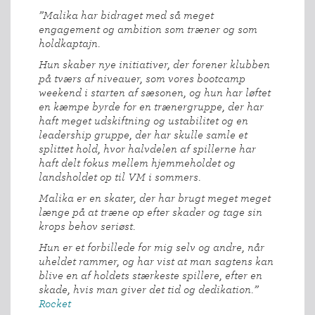
”Malika har bidraget med så meget
engagement og ambition som træner og som
holdkaptajn.
Hun skaber nye initiativer, der forener klubben
på tværs af niveauer, som vores bootcamp
weekend i starten af sæsonen, og hun har løftet
en kæmpe byrde for en trænergruppe, der har
haft meget udskiftning og ustabilitet og en
leadership gruppe, der har skulle samle et
splittet hold, hvor halvdelen af spillerne har
haft delt fokus mellem hjemmeholdet og
landsholdet op til VM i sommers.
Malika er en skater, der har brugt meget meget
længe på at træne op efter skader og tage sin
krops behov seriøst.
Hun er et forbillede for mig selv og andre, når
uheldet rammer, og har vist at man sagtens kan
blive en af holdets stærkeste spillere, efter en
skade, hvis man giver det tid og dedikation.”
Rocket