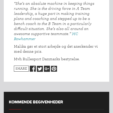
“She’s an absolute machine in keeping things
running. She is the driving force in A Team
leadership, a huge part in making training
plans and coaching and stepped up to be a
bench coach to the B Team in a particularly
difficult situation. She’s also all around an
awesome supportive teammate.”
MC
Rowhammer
Malika gør et stort arbejde og det anerkender vi
med denne pris.
Mvh Rullesport Danmarks bestyrelse.
INDMELDELSE
SHARE
BREDDEPULJE
NYHEDER
FIND
KLUB
KOMMENDE BEGIVENHEDER
SPORTSGRENE
FORBUNDET