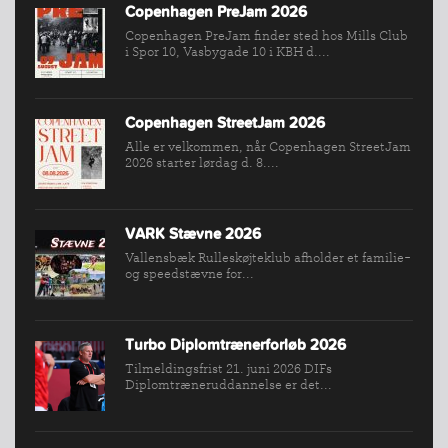
Copenhagen PreJam 2026
VÆRKTØJSKASSEN
Copenhagen PreJam finder sted hos Mills Club
KONKURRENCER
i Spor 10, Vasbygade 10 i KBH d....
Copenhagen StreetJam 2026
Alle er velkommen, når Copenhagen StreetJam
2026 starter lørdag d. 8....
VARK Stævne 2026
Vallensbæk Rulleskøjteklub afholder et familie-
og speedstævne for...
Turbo Diplomtrænerforløb 2026
Tilmeldingsfrist 21. juni 2026 DIFs
Diplomtræneruddannelse er det...