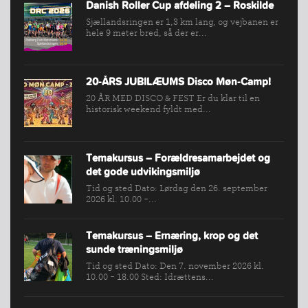
Danish Roller Cup afdeling 2 – Roskilde
Sjællandsringen er 1,3 km lang, og vejbanen er
hele 9 meter bred, så der er...
20-ÅRS JUBILÆUMS Disco Møn-Camp!
20 ÅR MED DISCO & FEST Er du klar til en
historisk weekend fyldt med...
Temakursus – Forældresamarbejdet og
det gode udvikingsmiljø
Tid og sted Dato: Lørdag den 26. september
2026 kl. 10.00 -...
Temakursus – Ernæring, krop og det
sunde træningsmiljø
Tid og sted Dato: Den 7. november 2026 kl.
10.00 - 18.00 Sted: Idrættens...