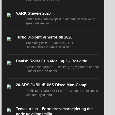
VARK Stævne 2026
Vallensbæk Rulleskøjteklub afholder et familie- og
speedstævne for...
Turbo Diplomtrænerforløb 2026
Tilmeldingsfrist 21. juni 2026 DIFs
Diplomtræneruddannelse er det...
Danish Roller Cup afdeling 2 – Roskilde
Sjællandsringen er 1,3 km lang, og vejbanen er hele
9 meter bred, så der er...
20-ÅRS JUBILÆUMS Disco Møn-Camp!
20 ÅR MED DISCO & FEST Er du klar til en historisk
weekend fyldt med...
Temakursus – Forældresamarbejdet og det
gode udvikingsmiljø