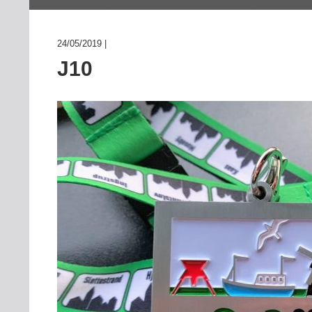
INDMELDELSE
BREDDEPULJE
24/05/2019 |
NYHEDER
J10
FIND KLUB
SPORTSGRENE
FORBUNDET
VÆRKTØJSKASSEN
KONKURRENCER