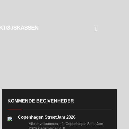
KTØJSKASSEN
KOMMENDE BEGIVENHEDER
Copenhagen StreetJam 2026
Alle er velkommen, når Copenhagen StreetJam
2026 starter lørdag d. 8....