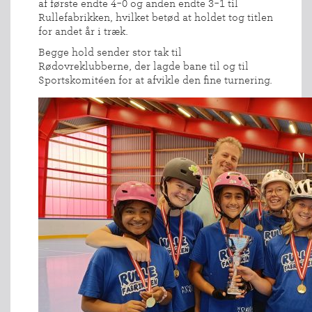
af første endte 4-0 og anden endte 3-1 til
Rullefabrikken, hvilket betød at holdet tog titlen
for andet år i træk.
Begge hold sender stor tak til
Rødovreklubberne, der lagde bane til og til
Sportskomitéen for at afvikle den fine turnering.