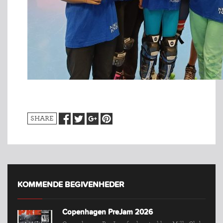
SHARE
INDMELDELSE
BREDDEPULJE
NYHEDER
FIND
KLUB
KOMMENDE BEGIVENHEDER
SPORTSGRENE
FORBUNDET
Copenhagen PreJam 2026