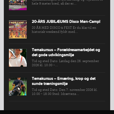
hele 9 meter bred, så der er...
20-ÅRS JUBILÆUMS Disco Møn-Camp!
20 ÅR MED DISCO & FEST Er du klar til en
historisk weekend fyldt med...
Temakursus – Forældresamarbejdet og
det gode udvikingsmiljø
Tid og sted Dato: Lørdag den 26. september
2026 kl. 10.00 -...
Temakursus – Ernæring, krop og det
sunde træningsmiljø
Tid og sted Dato: Den 7. november 2026 kl.
10.00 - 18.00 Sted: Idrættens...