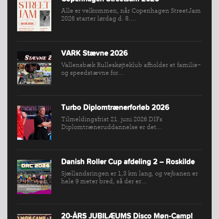
BREDDEPULJE
Alle er velkommen, når Copenhagen StreetJam
2026 starter lørdag d. 8....
NYHEDER
FIND
KLUB
VARK Stævne 2026
Vallensbæk Rulleskøjteklub afholder et familie-
SPORTSGRENE
og speedstævne for...
FORBUNDET
VÆRKTØJSKASSEN
Turbo Diplomtrænerforløb 2026
KONKURRENCER
Tilmeldingsfrist 21. juni 2026 DIFs
Diplomtræneruddannelse er det...
Danish Roller Cup afdeling 2 – Roskilde
Sjællandsringen er 1,3 km lang, og vejbanen er
hele 9 meter bred, så der er...
20-ÅRS JUBILÆUMS Disco Møn-Camp!