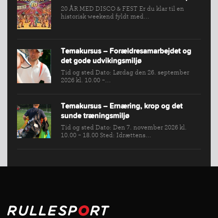
20 ÅR MED DISCO & FEST Er du klar til en
historisk weekend fyldt med...
Temakursus – Forældresamarbejdet og
det gode udvikingsmiljø
Tid og sted Dato: Lørdag den 26. september
2026 kl. 10.00 -...
Temakursus – Ernæring, krop og det
sunde træningsmiljø
Tid og sted Dato: Den 7. november 2026 kl.
10.00 - 18.00 Sted: Idrættens...