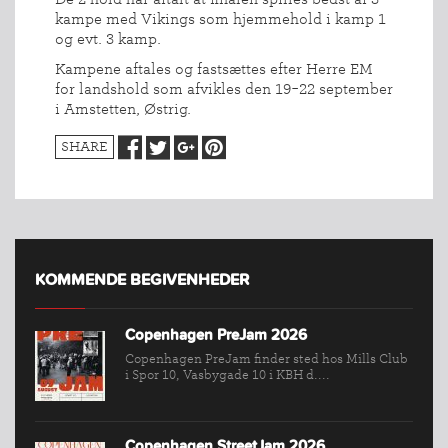
kampe med Vikings som hjemmehold i kamp 1
og evt. 3 kamp.
Kampene aftales og fastsættes efter Herre EM
for landshold som afvikles den 19-22 september
i Amstetten, Østrig.
SHARE
KOMMENDE BEGIVENHEDER
Copenhagen PreJam 2026
Copenhagen PreJam finder sted hos Mills Club
i Spor 10, Vasbygade 10 i KBH d....
INDMELDELSE
Copenhagen StreetJam 2026