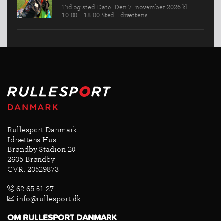
Tid og sted Dato: Den 7. november 2026 kl.
10.00 - 18.00 Sted: Idrættens...
Rullesport Danmark
Idrættens Hus
Brøndby Stadion 20
2605 Brøndby
CVR: 20529873
62 65 61 27
info@rullesport.dk
OM RULLESPORT DANMARK