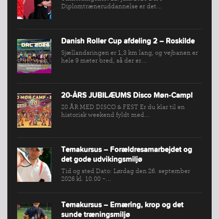
Diplomtræneruddannelse er det...
SPORTSGRENE
FORBUNDET
VÆRKTØJSKASSEN
Danish Roller Cup afdeling 2 – Roskilde
KONKURRENCER
Sjællandsringen er 1,3 km lang, og vejbanen er
hele 9 meter bred, så der er...
20-ÅRS JUBILÆUMS Disco Møn-Camp!
20 ÅR MED DISCO & FEST Er du klar til en
historisk weekend fyldt med...
Temakursus – Forældresamarbejdet og
det gode udvikingsmiljø
Tid og sted Dato: Lørdag den 26. september
2026 kl. 10.00 -...
Temakursus – Ernæring, krop og det
sunde træningsmiljø