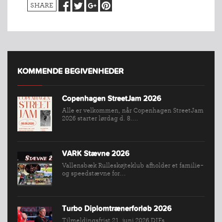
SHARE
KOMMENDE BEGIVENHEDER
Copenhagen StreetJam 2026
Alle er velkommen, når Copenhagen StreetJam
2026 starter lørdag d. 8....
VARK Stævne 2026
INDMELDELSE
Vallensbæk Rulleskøjteklub afholder et familie-
BREDDEPULJE
og speedstævne for...
NYHEDER
FIND
Turbo Diplomtrænerforløb 2026
KLUB
Tilmeldingsfrist 21. juni 2026 DIFs