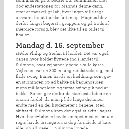
semifinalen på 3. bedste tid. Semifinalen blev
dog endestationen for Magnus denne gang,
efter et mærkeligt løb, hvor ingen ville tage
ansvaret for at trække farten op. Magnus blev
derfor fanget bagerst i gruppen, og på trods af
ihærdige forsøg, blev det ikke til en billet til
finalen.
Mandag d. 16. september
stødte Philip og Stefan til holdet. Det var også
dagen hvor holdet flyttede ind i landet til
Sulmona, hvor vejbane-løbene skulle køres.
Vejbanen var en 300 m lang rundstrækning, med
flade sving. Banen havde en hældning, som gav
en stigningen op ad bakke på baglangsiden,
mens mållangsiden og første sving gik ned af
bakke. Banen gav derfor de stærkeste løbere en
enorm fordel, da man på de lange distancer
endte med en del højdemeter i benene. Med
skiftet til Sulmona kom der også et skift i vejret.
Hvor bane-løbene havde kæmpet med en smule
regn, havde arrangørerne dog formåede at køre
alle løb alligevel. I Sulmona lovede