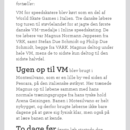
fortæller:
VM for speedskatere blev kørt som en del af
World Skate Games i Italien. Tre danske løbere
tog turen til støvlelandet for at jagte den første
danske VM-medalje i Inline speedskating. De
tre løbere var Magnus Normann Jeppesen fra
VRK, samt Stefan Due Schmidt og Philip Due
Schmidt, begge fra VARK. Magnus deltog under
hele VM, mens de to sidste kun deltog til den
sidste halvdel.
Ugen op til VM
blev brugt i
Montesilvano, som er en lille by ved siden af
Pescara, på den italienske østkyst. Her trænede
Magnus op til løbene sammen med hans
normale træningsgruppe fra hans tyske hold
Arena Geisingen. Banen i Motesilvano er helt
nybygget, og derfor brugte løberne ikke bare
dagene på at gøre sig fysisk klar, men også på
at lære banen at kende.
To dage før
første løb startede den