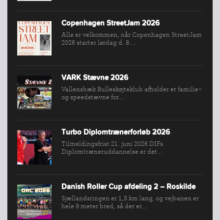
Copenhagen StreetJam 2026
Alle er velkommen, når Copenhagen StreetJam
2026 starter lørdag d. 8....
VARK Stævne 2026
Vallensbæk Rulleskøjteklub afholder et familie-
og speedstævne for...
Turbo Diplomtrænerforløb 2026
Tilmeldingsfrist 21. juni 2026 DIFs
Diplomtræneruddannelse er det...
Danish Roller Cup afdeling 2 – Roskilde
Sjællandsringen er 1,3 km lang, og vejbanen er
hele 9 meter bred, så der er...