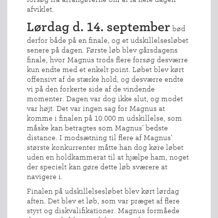
afviklet.
Lørdag d. 14. september
bød
derfor både på en finale, og et udskillelsesløbet
senere på dagen. Første løb blev gårsdagens
finale, hvor Magnus trods flere forsøg desværre
kun endte med et enkelt point. Løbet blev kørt
offensivt af de stærke hold, og desværre endte
vi på den forkerte side af de vindende
momenter. Dagen var dog ikke slut, og modet
var højt. Det var ingen sag for Magnus at
komme i finalen på 10.000 m udskillelse, som
måske kan betragtes som Magnus’ bedste
distance. I modsætning til flere af Magnus’
største konkurrenter måtte han dog køre løbet
uden en holdkammerat til at hjælpe ham, noget
der specielt kan gøre dette løb sværere at
navigere i.
Finalen på udskillelsesløbet blev kørt lørdag
aften. Det blev et løb, som var præget af flere
styrt og diskvalifikationer. Magnus formåede