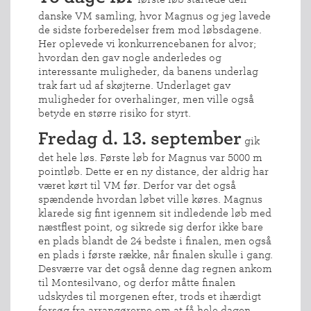
danske VM samling, hvor Magnus og jeg lavede
de sidste forberedelser frem mod løbsdagene.
Her oplevede vi konkurrencebanen for alvor;
hvordan den gav nogle anderledes og
interessante muligheder, da banens underlag
trak fart ud af skøjterne. Underlaget gav
muligheder for overhalinger, men ville også
betyde en større risiko for styrt.
Fredag d. 13. september
gik
det hele løs. Første løb for Magnus var 5000 m
pointløb. Dette er en ny distance, der aldrig har
været kørt til VM før. Derfor var det også
spændende hvordan løbet ville køres. Magnus
klarede sig fint igennem sit indledende løb med
næstflest point, og sikrede sig derfor ikke bare
en plads blandt de 24 bedste i finalen, men også
en plads i første række, når finalen skulle i gang.
Desværre var det også denne dag regnen ankom
til Montesilvano, og derfor måtte finalen
udskydes til morgenen efter, trods et ihærdigt
forsøg fra arrangørerne om at få hele dagen