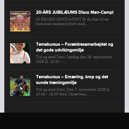
20-ÅRS JUBILÆUMS Disco Møn-Camp!
20 ÅR MED DISCO & FEST Er du klar til en
historisk weekend fyldt med...
Temakursus – Forældresamarbejdet og
det gode udvikingsmiljø
Tid og sted Dato: Lørdag den 26. september
2026 kl. 10.00 -...
Temakursus – Ernæring, krop og det
sunde træningsmiljø
Tid og sted Dato: Den 7. november 2026 kl.
10.00 - 18.00 Sted: Idrættens...