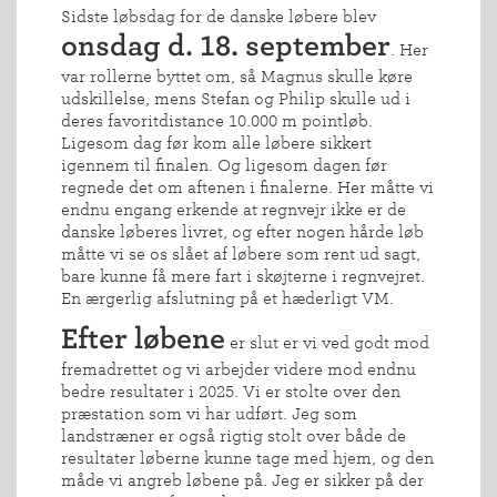
Sidste løbsdag for de danske løbere blev
onsdag d. 18. september
. Her
var rollerne byttet om, så Magnus skulle køre
udskillelse, mens Stefan og Philip skulle ud i
deres favoritdistance 10.000 m pointløb.
Ligesom dag før kom alle løbere sikkert
igennem til finalen. Og ligesom dagen før
regnede det om aftenen i finalerne. Her måtte vi
endnu engang erkende at regnvejr ikke er de
danske løberes livret, og efter nogen hårde løb
måtte vi se os slået af løbere som rent ud sagt,
bare kunne få mere fart i skøjterne i regnvejret.
En ærgerlig afslutning på et hæderligt VM.
Efter løbene
er slut er vi ved godt mod
fremadrettet og vi arbejder videre mod endnu
bedre resultater i 2025. Vi er stolte over den
præstation som vi har udført. Jeg som
landstræner er også rigtig stolt over både de
resultater løberne kunne tage med hjem, og den
måde vi angreb løbene på. Jeg er sikker på der