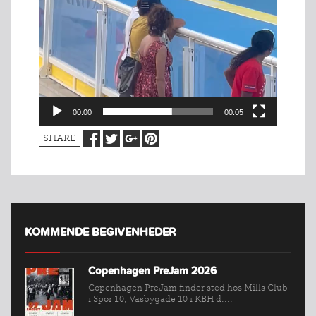
00:00
00:05
SHARE
KOMMENDE BEGIVENHEDER
Copenhagen PreJam 2026
Copenhagen PreJam finder sted hos Mills Club
i Spor 10, Vasbygade 10 i KBH d....