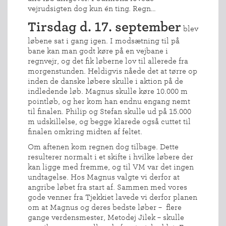
vejrudsigten dog kun én ting. Regn…
Tirsdag d. 17. september
blev
løbene sat i gang igen. I modsætning til på
bane kan man godt køre på en vejbane i
regnvejr, og det fik løberne lov til allerede fra
morgenstunden. Heldigvis nåede det at tørre op
INDMELDELSE
inden de danske løbere skulle i aktion på de
indledende løb. Magnus skulle køre 10.000 m
BREDDEPULJE
pointløb, og her kom han endnu engang nemt
NYHEDER
til finalen. Philip og Stefan skulle ud på 15.000
m udskillelse, og begge klarede også cuttet til
FIND
finalen omkring midten af feltet.
KLUB
Om aftenen kom regnen dog tilbage. Dette
SPORTSGRENE
resulterer normalt i et skifte i hvilke løbere der
FORBUNDET
kan ligge med fremme, og til VM var det ingen
undtagelse. Hos Magnus valgte vi derfor at
VÆRKTØJSKASSEN
angribe løbet fra start af. Sammen med vores
KONKURRENCER
gode venner fra Tjekkiet lavede vi derfor planen
om at Magnus og deres bedste løber – flere
gange verdensmester, Metodej Jilek – skulle