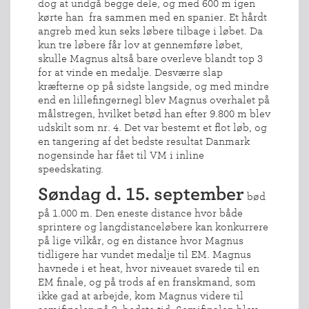
dog at undgå begge dele, og med 600 m igen
kørte han fra sammen med en spanier. Et hårdt
angreb med kun seks løbere tilbage i løbet. Da
kun tre løbere får lov at gennemføre løbet,
skulle Magnus altså bare overleve blandt top 3
for at vinde en medalje. Desværre slap
kræfterne op på sidste langside, og med mindre
end en lillefingernegl blev Magnus overhalet på
målstregen, hvilket betød han efter 9.800 m blev
udskilt som nr. 4. Det var bestemt et flot løb, og
en tangering af det bedste resultat Danmark
nogensinde har fået til VM i inline
speedskating.
Søndag d. 15. september
bød
på 1.000 m. Den eneste distance hvor både
sprintere og langdistanceløbere kan konkurrere
på lige vilkår, og en distance hvor Magnus
tidligere har vundet medalje til EM. Magnus
havnede i et heat, hvor niveauet svarede til en
EM finale, og på trods af en franskmand, som
ikke gad at arbejde, kom Magnus videre til