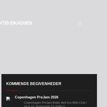
KTØJSKASSEN
KOMMENDE BEGIVENHEDER
Copenhagen PreJam 2026
Copenhagen PreJam finder sted hos Mills Club i
Spor 10, Vasbygade 10 i KBH d....