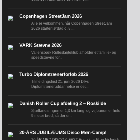
Copenhagen StreetJam 2026
Alle er velkommen, når Copenhagen StreetJam
2026 starter lørdag d. 8....
VARK Stævne 2026
Vallensbæk Rulleskøjteklub afholder et familie- og
speedstævne for...
Turbo Diplomtrænerforløb 2026
Tilmeldingsfrist 21. juni 2026 DIFs
Diplomtræneruddannelse er det...
Danish Roller Cup afdeling 2 – Roskilde
Sjællandsringen er 1,3 km lang, og vejbanen er hele
9 meter bred, så der er...
20-ÅRS JUBILÆUMS Disco Møn-Camp!
20 ÅR MED DISCO & FEST Er du klar til en historisk