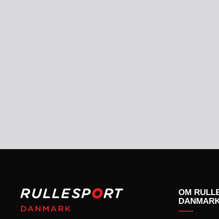
KONKURRENCER
OM RULL
DANMAR