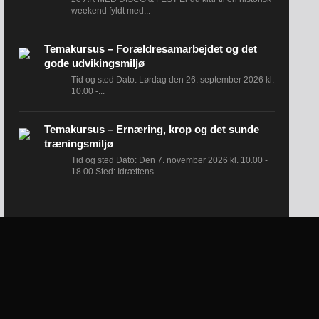
weekend fyldt med...
Temakursus – Forældresamarbejdet og det
gode udvikingsmiljø
Tid og sted Dato: Lørdag den 26. september 2026 kl.
10.00 -...
Temakursus – Ernæring, krop og det sunde
træningsmiljø
Tid og sted Dato: Den 7. november 2026 kl. 10.00 -
18.00 Sted: Idrættens...