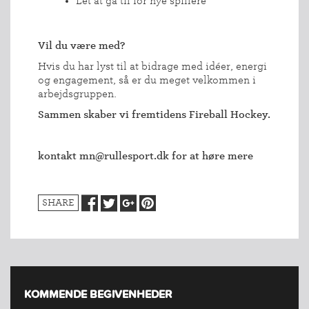
Let at gå til for nye spillere
Vil du være med?
Hvis du har lyst til at bidrage med idéer, energi
og engagement, så er du meget velkommen i
arbejdsgruppen.
Sammen skaber vi fremtidens Fireball Hockey.
kontakt mn@rullesport.dk for at høre mere
INDMELDELSE
SHARE
BREDDEPULJE
NYHEDER
FIND
KLUB
SPORTSGRENE
KOMMENDE BEGIVENHEDER