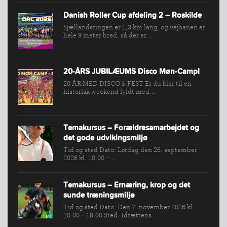
Danish Roller Cup afdeling 2 – Roskilde
Sjællandsringen er 1,3 km lang, og vejbanen er
hele 9 meter bred, så der er...
20-ÅRS JUBILÆUMS Disco Møn-Camp!
20 ÅR MED DISCO & FEST Er du klar til en
historisk weekend fyldt med...
Temakursus – Forældresamarbejdet og
det gode udvikingsmiljø
Tid og sted Dato: Lørdag den 26. september
2026 kl. 10.00 -...
Temakursus – Ernæring, krop og det
sunde træningsmiljø
Tid og sted Dato: Den 7. november 2026 kl.
10.00 - 18.00 Sted: Idrættens...