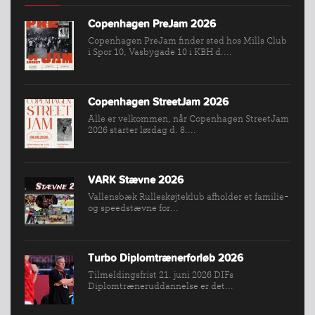
FORBUNDET
VÆRKTØJSKASSEN
Copenhagen PreJam 2026
Copenhagen PreJam finder sted hos Mills Club
KONKURRENCER
i Spor 10, Vasbygade 10 i KBH d....
Copenhagen StreetJam 2026
Alle er velkommen, når Copenhagen StreetJam
2026 starter lørdag d. 8....
VARK Stævne 2026
Vallensbæk Rulleskøjteklub afholder et familie-
og speedstævne for...
Turbo Diplomtrænerforløb 2026
Tilmeldingsfrist 21. juni 2026 DIFs
Diplomtræneruddannelse er det...