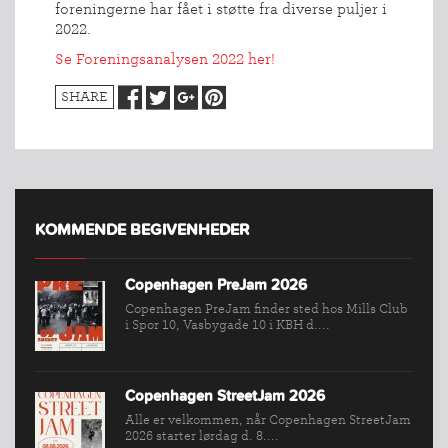
foreningerne har fået i støtte fra diverse puljer i
2022.
Se Foreningsanalysen 2022 her!
SHARE
KOMMENDE BEGIVENHEDER
Copenhagen PreJam 2026
Copenhagen PreJam finder sted hos Mills Club
i Spor 10, Vasbygade 10 i KBH d....
Copenhagen StreetJam 2026
INDMELDELSE
Alle er velkommen, når Copenhagen StreetJam
2026 starter lørdag d. 8....
BREDDEPULJE