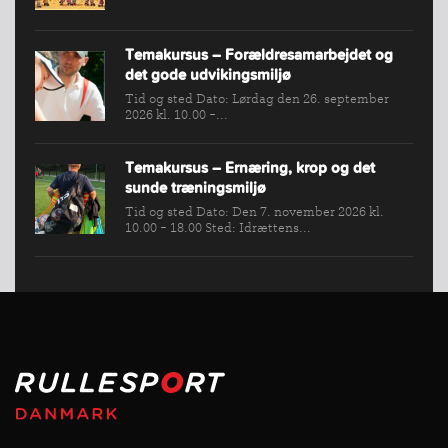
Temakursus – Forældresamarbejdet og
det gode udvikingsmiljø
Tid og sted Dato: Lørdag den 26. september
2026 kl. 10.00 -...
Temakursus – Ernæring, krop og det
sunde træningsmiljø
Tid og sted Dato: Den 7. november 2026 kl.
10.00 - 18.00 Sted: Idrættens...