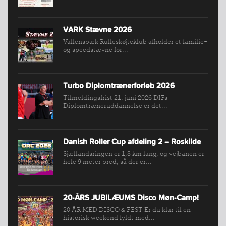
NYHEDER
FIND
VARK Stævne 2026
KLUB
Vallensbæk Rulleskøjteklub afholder et familie-
og speedstævne for...
SPORTSGRENE
FORBUNDET
VÆRKTØJSKASSEN
Turbo Diplomtrænerforløb 2026
Tilmeldingsfrist 21. juni 2026 DIFs
KONKURRENCER
Diplomtræneruddannelse er det...
Danish Roller Cup afdeling 2 – Roskilde
Sjællandsringen er 1,3 km lang, og vejbanen er
hele 9 meter bred, så der er...
20-ÅRS JUBILÆUMS Disco Møn-Camp!
20 ÅR MED DISCO & FEST Er du klar til en
historisk weekend fyldt med...