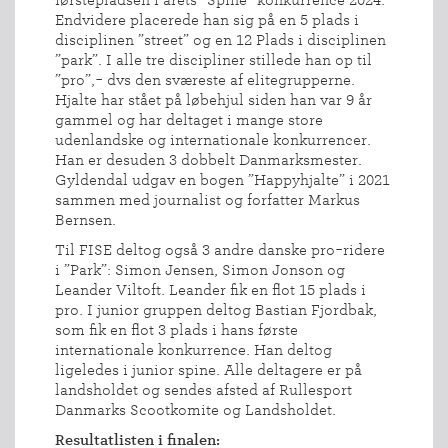
Endvidere placerede han sig på en 5 plads i
disciplinen ”street” og en 12 Plads i disciplinen
”park”. I alle tre discipliner stillede han op til
”pro”,- dvs den sværeste af elitegrupperne.
Hjalte har stået på løbehjul siden han var 9 år
gammel og har deltaget i mange store
udenlandske og internationale konkurrencer.
Han er desuden 3 dobbelt Danmarksmester.
Gyldendal udgav en bogen ”Happyhjalte” i 2021
sammen med journalist og forfatter Markus
Bernsen.
Til FISE deltog også 3 andre danske pro-ridere
i ”Park”: Simon Jensen, Simon Jonson og
Leander Viltoft. Leander fik en flot 15 plads i
pro. I junior gruppen deltog Bastian Fjordbak,
som fik en flot 3 plads i hans første
internationale konkurrence. Han deltog
ligeledes i junior spine. Alle deltagere er på
landsholdet og sendes afsted af Rullesport
Danmarks Scootkomite og Landsholdet.
Resultatlisten i finalen: