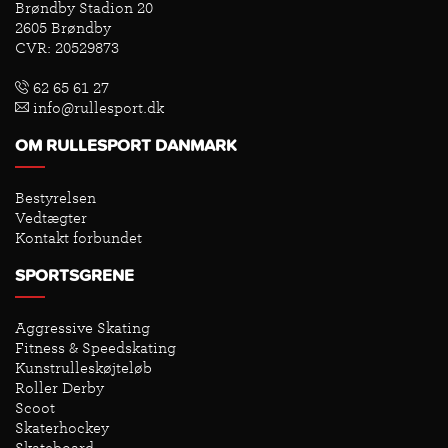
Brøndby Stadion 20
2605 Brøndby
CVR: 20529873
62 65 61 27
info@rullesport.dk
OM RULLESPORT DANMARK
Bestyrelsen
Vedtægter
Kontakt forbundet
SPORTSGRENE
Aggressive Skating
Fitness & Speedskating
Kunstrulleskøjteløb
Roller Derby
Scoot
Skaterhockey
Skateboard