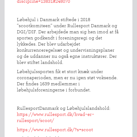
discipline=13831#248070
Løbehjul i Danmark stiftede i 2018
”scootkomiteen” under Rullesport Danmark og
DGI/DIF. Der arbejdede man sig hen imod at få
sporten godkendt i foreningsregi og det
INDMELDELSE
lykkedes. Der blev udarbejdet
konkurrenceregelsæt og undervisningsplaner
BREDDEPULJE
og de uddanner nu også egne instruktører. Der
NYHEDER
blev stiftet landshold.
FIND
Løbehjulssporten fik et stort knæk under
coronaperioden, men er nu igen støt voksende.
KLUB
Der findes 1639 medlemmer i
SPORTSGRENE
løbehjulsforeningerne i forbundet.
FORBUNDET
VÆRKTØJSKASSEN
RullesportDanmark og Løbehjulslandshold:
https://www.rullesport.dk/hvad-er-
KONKURRENCER
rullesport/scoot/
https://www.rullesport.dk/?s=scoot