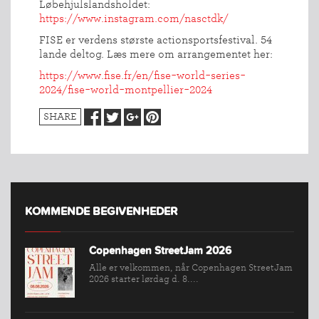
Løbehjulslandsholdet:
https://www.instagram.com/nasctdk/
FISE er verdens største actionsportsfestival. 54
lande deltog. Læs mere om arrangementet her:
https://www.fise.fr/en/fise-world-series-
2024/fise-world-montpellier-2024
SHARE
KOMMENDE BEGIVENHEDER
Copenhagen StreetJam 2026
Alle er velkommen, når Copenhagen StreetJam
2026 starter lørdag d. 8....