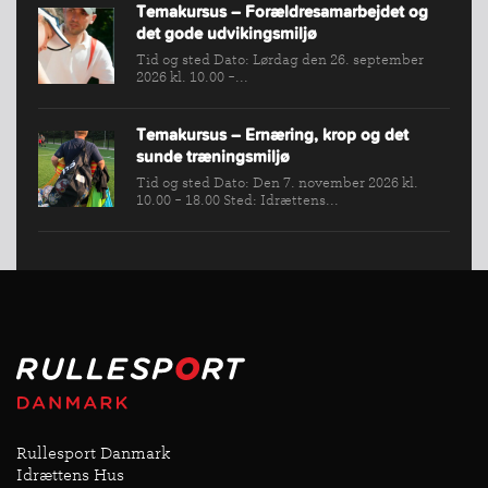
Temakursus – Forældresamarbejdet og
det gode udvikingsmiljø
Tid og sted Dato: Lørdag den 26. september
2026 kl. 10.00 -...
Temakursus – Ernæring, krop og det
sunde træningsmiljø
Tid og sted Dato: Den 7. november 2026 kl.
10.00 - 18.00 Sted: Idrættens...
Rullesport Danmark
Idrættens Hus