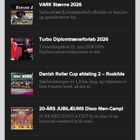
VARK Stævne 2026
Vallensbæk Rulleskøjteklub afholder et familie-
og speedstævne for...
Turbo Diplomtrænerforløb 2026
Tilmeldingsfrist 21. juni 2026 DIFs
Diplomtræneruddannelse er det...
Danish Roller Cup afdeling 2 – Roskilde
Sjællandsringen er 1,3 km lang, og vejbanen er
hele 9 meter bred, så der er...
20-ÅRS JUBILÆUMS Disco Møn-Camp!
20 ÅR MED DISCO & FEST Er du klar til en
historisk weekend fyldt med...