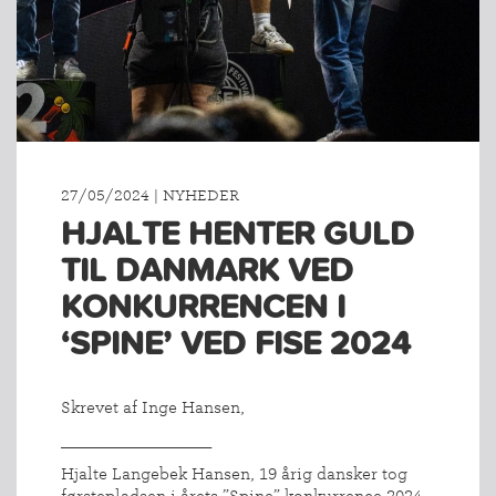
27/05/2024 | NYHEDER
HJALTE HENTER GULD
TIL DANMARK VED
KONKURRENCEN I
‘SPINE’ VED FISE 2024
Skrevet af Inge Hansen,
_________________
Hjalte Langebek Hansen, 19 årig dansker tog
førstepladsen i årets ”Spine” konkurrence 2024.