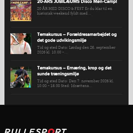
20-ÅRS JUBILÆUMS Disco Møn-Camp!
20 ÅR MED DISCO & FEST Er du klar til en
historisk weekend fyldt med...
Temakursus – Forældresamarbejdet og
det gode udvikingsmiljø
Tid og sted Dato: Lørdag den 26. september
2026 kl. 10.00 -...
Temakursus – Ernæring, krop og det
sunde træningsmiljø
Tid og sted Dato: Den 7. november 2026 kl.
10.00 - 18.00 Sted: Idrættens...