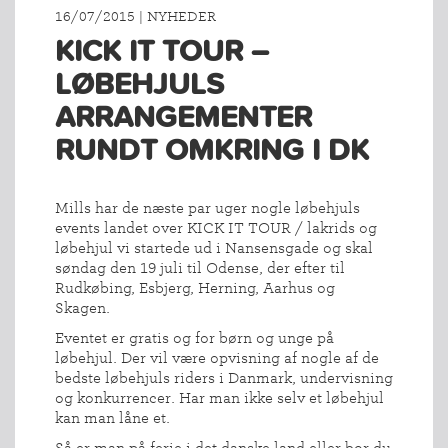
16/07/2015 | NYHEDER
KICK IT TOUR –
LØBEHJULS
ARRANGEMENTER
RUNDT OMKRING I DK
Mills har de næste par uger nogle løbehjuls
events landet over KICK IT TOUR / lakrids og
løbehjul vi startede ud i Nansensgade og skal
søndag den 19 juli til Odense, der efter til
Rudkøbing, Esbjerg, Herning, Aarhus og
Skagen.
Eventet er gratis og for børn og unge på
løbehjul. Der vil være opvisning af nogle af de
bedste løbehjuls riders i Danmark, undervisning
og konkurrencer. Har man ikke selv et løbehjul
kan man låne et.
Så er man på ferie i det danske land eller bor du