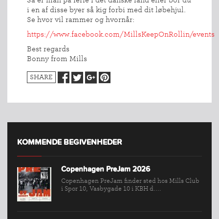
i en af disse byer så kig forbi med dit løbehjul.
Se hvor vil rammer og hvornår:
https://www.facebook.com/MillsKeepOnRollin/events
Best regards
Bonny from Mills
SHARE
KOMMENDE BEGIVENHEDER
Copenhagen PreJam 2026
Copenhagen PreJam finder sted hos Mills Club
i Spor 10, Vasbygade 10 i KBH d....
INDMELDELSE