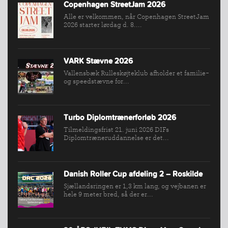
Copenhagen StreetJam 2026
BREDDEPULJE
Alle er velkommen, når Copenhagen StreetJam
2026 starter lørdag d. 8....
NYHEDER
FIND
KLUB
VARK Stævne 2026
SPORTSGRENE
Vallensbæk Rulleskøjteklub afholder et familie-
og speedstævne for...
FORBUNDET
VÆRKTØJSKASSEN
KONKURRENCER
Turbo Diplomtrænerforløb 2026
Tilmeldingsfrist 21. juni 2026 DIFs
Diplomtræneruddannelse er det...
Danish Roller Cup afdeling 2 – Roskilde
Sjællandsringen er 1,3 km lang, og vejbanen er
hele 9 meter bred, så der er...