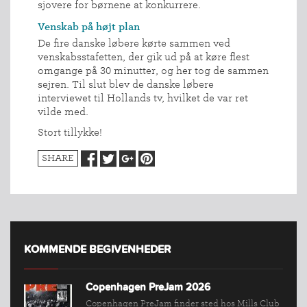
sjovere for børnene at konkurrere.
Venskab på højt plan
De fire danske løbere kørte sammen ved
venskabsstafetten, der gik ud på at køre flest
omgange på 30 minutter, og her tog de sammen
sejren. Til slut blev de danske løbere
interviewet til Hollands tv, hvilket de var ret
vilde med.
Stort tillykke!
SHARE
INDMELDELSE
BREDDEPULJE
NYHEDER
FIND
KLUB
KOMMENDE BEGIVENHEDER
SPORTSGRENE
FORBUNDET
Copenhagen PreJam 2026
Copenhagen PreJam finder sted hos Mills Club