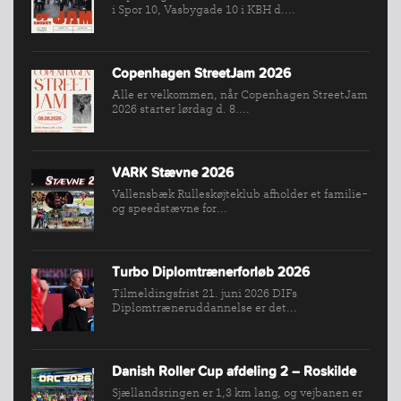
VÆRKTØJSKASSEN
i Spor 10, Vasbygade 10 i KBH d....
KONKURRENCER
Copenhagen StreetJam 2026
Alle er velkommen, når Copenhagen StreetJam
2026 starter lørdag d. 8....
VARK Stævne 2026
Vallensbæk Rulleskøjteklub afholder et familie-
og speedstævne for...
Turbo Diplomtrænerforløb 2026
Tilmeldingsfrist 21. juni 2026 DIFs
Diplomtræneruddannelse er det...
Danish Roller Cup afdeling 2 – Roskilde
Sjællandsringen er 1,3 km lang, og vejbanen er