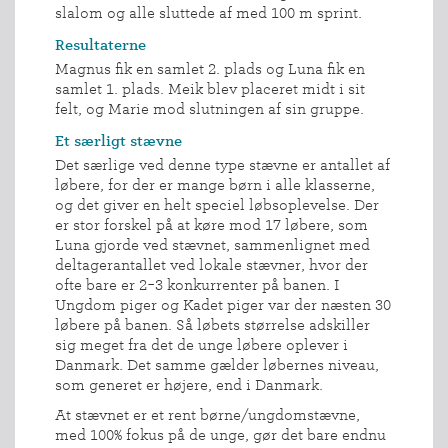
slalom og alle sluttede af med 100 m sprint.
Resultaterne
Magnus fik en samlet 2. plads og Luna fik en
samlet 1. plads. Meik blev placeret midt i sit
felt, og Marie mod slutningen af sin gruppe.
Et særligt stævne
Det særlige ved denne type stævne er antallet af
løbere, for der er mange børn i alle klasserne,
og det giver en helt speciel løbsoplevelse. Der
er stor forskel på at køre mod 17 løbere, som
Luna gjorde ved stævnet, sammenlignet med
deltagerantallet ved lokale stævner, hvor der
ofte bare er 2-3 konkurrenter på banen. I
Ungdom piger og Kadet piger var der næsten 30
løbere på banen. Så løbets størrelse adskiller
sig meget fra det de unge løbere oplever i
Danmark. Det samme gælder løbernes niveau,
som generet er højere, end i Danmark.
At stævnet er et rent børne/ungdomstævne,
med 100% fokus på de unge, gør det bare endnu