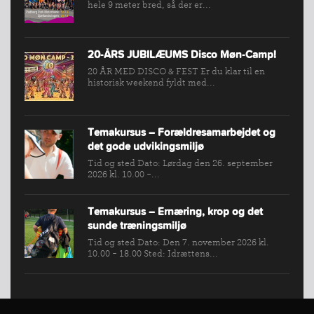
hele 9 meter bred, så der er...
20-ÅRS JUBILÆUMS Disco Møn-Camp!
20 ÅR MED DISCO & FEST Er du klar til en
historisk weekend fyldt med...
Temakursus – Forældresamarbejdet og
det gode udvikingsmiljø
Tid og sted Dato: Lørdag den 26. september
2026 kl. 10.00 -...
Temakursus – Ernæring, krop og det
sunde træningsmiljø
Tid og sted Dato: Den 7. november 2026 kl.
10.00 - 18.00 Sted: Idrættens...