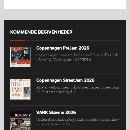
KOMMENDE BEGIVENHEDER
Copenhagen PreJam 2026
Copenhagen PreJam finder sted hos Mills Club
i Spor 10, Vasbygade 10 i KBH d....
Copenhagen StreetJam 2026
Alle er velkommen, når Copenhagen StreetJam
2026 starter lørdag d. 8....
INDMELDELSE
BREDDEPULJE
VARK Stævne 2026
Vallensbæk Rulleskøjteklub afholder et familie-
NYHEDER
og speedstævne for...
FIND