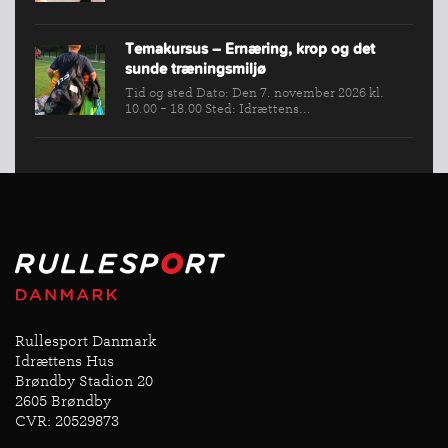
Temakursus – Ernæring, krop og det
sunde træningsmiljø
Tid og sted Dato: Den 7. november 2026 kl.
10.00 - 18.00 Sted: Idrættens...
Rullesport Danmark
Idrættens Hus
Brøndby Stadion 20
2605 Brøndby
CVR: 20529873