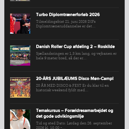
KLUB
Turbo Diplomtrænerforløb 2026
SPORTSGRENE
Tilmeldingsfrist 21. juni 2026 DIFs
FORBUNDET
Diplomtræneruddannelse er det...
VÆRKTØJSKASSEN
KONKURRENCER
Danish Roller Cup afdeling 2 – Roskilde
Sjællandsringen er 1,3 km lang, og vejbanen er
hele 9 meter bred, så der er...
20-ÅRS JUBILÆUMS Disco Møn-Camp!
20 ÅR MED DISCO & FEST Er du klar til en
historisk weekend fyldt med...
Temakursus – Forældresamarbejdet og
det gode udvikingsmiljø
Tid og sted Dato: Lørdag den 26. september
2026 kl. 10.00 -...