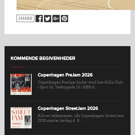
SHARE
KOMMENDE BEGIVENHEDER
Copenhagen PreJam 2026
Copenhagen PreJam finder sted hos Mills Club
i Spor 10, Vasbygade 10 i KBH d....
Copenhagen StreetJam 2026
Alle er velkommen, når Copenhagen StreetJam
INDMELDELSE
2026 starter lørdag d. 8....
BREDDEPULJE