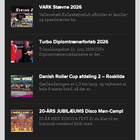
NYHEDER
VARK Stævne 2026
FIND
Vallensbæk Rulleskøjteklub afholder et familie-
KLUB
og speedstævne for...
SPORTSGRENE
FORBUNDET
Turbo Diplomtrænerforløb 2026
VÆRKTØJSKASSEN
Tilmeldingsfrist 21. juni 2026 DIFs
Diplomtræneruddannelse er det...
KONKURRENCER
Danish Roller Cup afdeling 2 – Roskilde
Sjællandsringen er 1,3 km lang, og vejbanen er
hele 9 meter bred, så der er...
20-ÅRS JUBILÆUMS Disco Møn-Camp!
20 ÅR MED DISCO & FEST Er du klar til en
historisk weekend fyldt med...