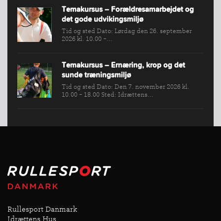
Temakursus – Forældresamarbejdet og
det gode udvikingsmiljø
Tid og sted Dato: Lørdag den 26. september
2026 kl. 10.00 -...
Temakursus – Ernæring, krop og det
sunde træningsmiljø
Tid og sted Dato: Den 7. november 2026 kl.
10.00 - 18.00 Sted: Idrættens...
Rullesport Danmark
Idrættens Hus