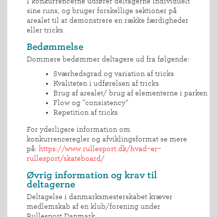
I konkurrencerne udfører deltagerne individuelt
sine runs, og bruger forskellige sektioner på
arealet til at demonstrere en række færdigheder
eller tricks.
INDMELDELSE
BREDDEPULJE
Bedømmelse
Dommere bedømmer deltagere ud fra følgende:
NYHEDER
Sværhedsgrad og variation af tricks
FIND
Kvaliteten i udførelsen af tricks
KLUB
Brug af arealet/ brug af elementerne i parken
SPORTSGRENE
Flow og ”consistency”
Repetition af tricks
FORBUNDET
For yderligere information om
VÆRKTØJSKASSEN
konkurrenceregler og afviklingsformat se mere
KONKURRENCER
på:
https://www.rullesport.dk/hvad-er-
rullesport/skateboard/
Øvrig information og krav til
deltagerne
Deltagelse i danmarksmesterskabet kræver
medlemskab af en klub/forening under
Rullesport Danmark.