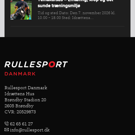
sunde træningsmiljø
Tid og sted Dato: Den 7. november 2026 kl.
10.00 - 18.00 Sted: Idrættens...
Rullesport Danmark
Idrættens Hus
Brøndby Stadion 20
2605 Brøndby
CVR: 20529873
62 65 61 27
info@rullesport.dk