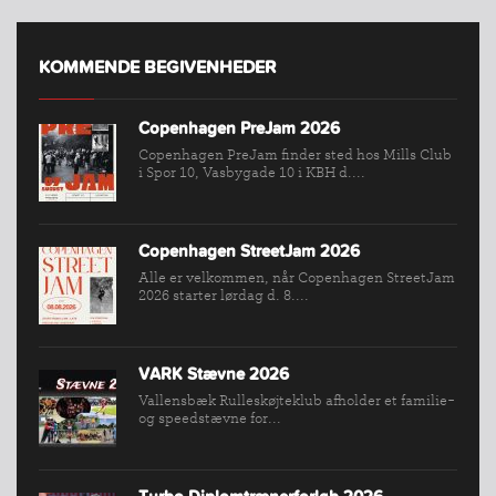
KOMMENDE BEGIVENHEDER
Copenhagen PreJam 2026
Copenhagen PreJam finder sted hos Mills Club
i Spor 10, Vasbygade 10 i KBH d....
Copenhagen StreetJam 2026
Alle er velkommen, når Copenhagen StreetJam
2026 starter lørdag d. 8....
VARK Stævne 2026
Vallensbæk Rulleskøjteklub afholder et familie-
og speedstævne for...