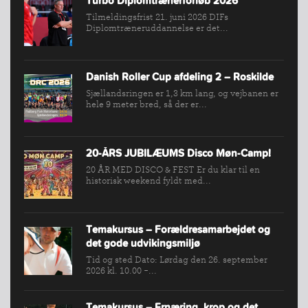
Turbo Diplomtrænerforløb 2026
Tilmeldingsfrist 21. juni 2026 DIFs
Diplomtræneruddannelse er det...
Danish Roller Cup afdeling 2 – Roskilde
Sjællandsringen er 1,3 km lang, og vejbanen er
hele 9 meter bred, så der er...
20-ÅRS JUBILÆUMS Disco Møn-Camp!
20 ÅR MED DISCO & FEST Er du klar til en
historisk weekend fyldt med...
Temakursus – Forældresamarbejdet og
det gode udvikingsmiljø
Tid og sted Dato: Lørdag den 26. september
2026 kl. 10.00 -...
Temakursus – Ernæring, krop og det