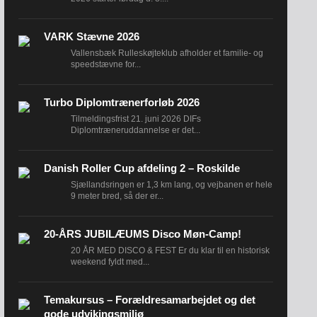
VARK Stævne 2026
Vallensbæk Rulleskøjteklub afholder et familie- og
speedstævne for...
Turbo Diplomtrænerforløb 2026
Tilmeldingsfrist 21. juni 2026 DIFs
Diplomtræneruddannelse er det...
Danish Roller Cup afdeling 2 – Roskilde
Sjællandsringen er 1,3 km lang, og vejbanen er hele
9 meter bred, så der er...
20-ÅRS JUBILÆUMS Disco Møn-Camp!
20 ÅR MED DISCO & FEST Er du klar til en historisk
weekend fyldt med...
Temakursus – Forældresamarbejdet og det
gode udvikingsmiljø