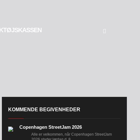
KTØJSKASSEN
KOMMENDE BEGIVENHEDER
Copenhagen StreetJam 2026
Alle er velkommen, når Copenhagen StreetJam
2026 starter lørdag d. 8....