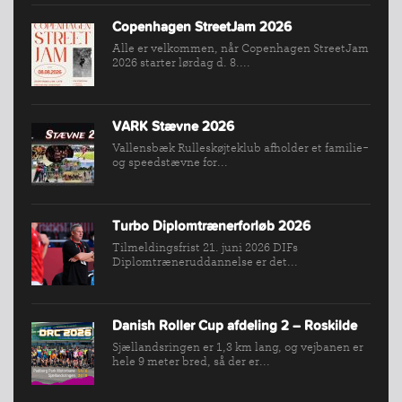
INDMELDELSE
Copenhagen StreetJam 2026
BREDDEPULJE
Alle er velkommen, når Copenhagen StreetJam
NYHEDER
2026 starter lørdag d. 8....
FIND
KLUB
VARK Stævne 2026
SPORTSGRENE
Vallensbæk Rulleskøjteklub afholder et familie-
FORBUNDET
og speedstævne for...
VÆRKTØJSKASSEN
KONKURRENCER
Turbo Diplomtrænerforløb 2026
Tilmeldingsfrist 21. juni 2026 DIFs
Diplomtræneruddannelse er det...
Danish Roller Cup afdeling 2 – Roskilde
Sjællandsringen er 1,3 km lang, og vejbanen er
hele 9 meter bred, så der er...