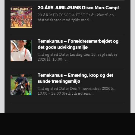
20-ÅRS JUBILÆUMS Disco Møn-Camp!
20 ÅR MED DISCO & FEST Er du klar til en
historisk weekend fyldt med...
Temakursus – Forældresamarbejdet og
det gode udvikingsmiljø
Tid og sted Dato: Lørdag den 26. september
2026 kl. 10.00 -...
Temakursus – Ernæring, krop og det
sunde træningsmiljø
Tid og sted Dato: Den 7. november 2026 kl.
10.00 - 18.00 Sted: Idrættens...