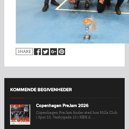
SHARE
KOMMENDE BEGIVENHEDER
Copenhagen PreJam 2026
Copenhagen PreJam finder sted hos Mills Club
i Spor 10, Vasbygade 10 i KBH d....