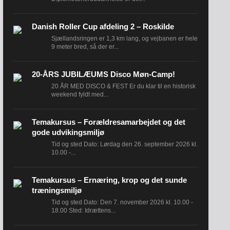
Danish Roller Cup afdeling 2 – Roskilde
Sjællandsringen er 1,3 km lang, og vejbanen er hele
9 meter bred, så der er...
20-ÅRS JUBILÆUMS Disco Møn-Camp!
20 ÅR MED DISCO & FEST Er du klar til en historisk
weekend fyldt med...
Temakursus – Forældresamarbejdet og det
gode udvikingsmiljø
Tid og sted Dato: Lørdag den 26. september 2026 kl.
10.00 -...
Temakursus – Ernæring, krop og det sunde
træningsmiljø
Tid og sted Dato: Den 7. november 2026 kl. 10.00 -
18.00 Sted: Idrættens...