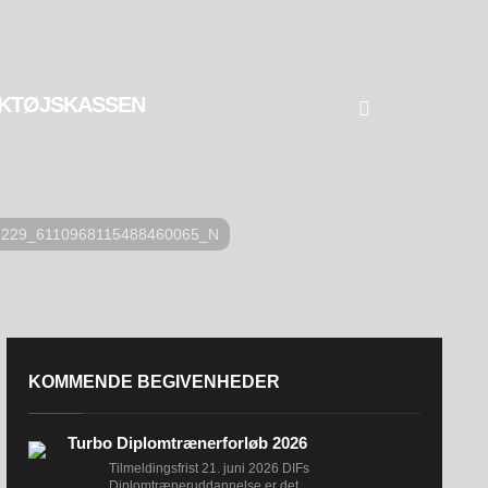
KTØJSKASSEN
7229_6110968115488460065_N
KOMMENDE BEGIVENHEDER
Turbo Diplomtrænerforløb 2026
Tilmeldingsfrist 21. juni 2026 DIFs
Diplomtræneruddannelse er det...