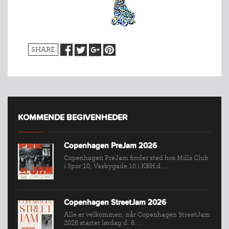
SHARE
KOMMENDE BEGIVENHEDER
Copenhagen PreJam 2026
Copenhagen PreJam finder sted hos Mills Club
i Spor 10, Vasbygade 10 i KBH d....
Copenhagen StreetJam 2026
INDMELDELSE
Alle er velkommen, når Copenhagen StreetJam
2026 starter lørdag d. 8....
BREDDEPULJE