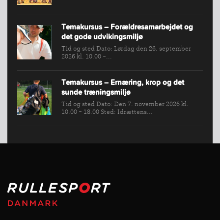
Temakursus – Forældresamarbejdet og
det gode udvikingsmiljø
Tid og sted Dato: Lørdag den 26. september
2026 kl. 10.00 -...
Temakursus – Ernæring, krop og det
sunde træningsmiljø
Tid og sted Dato: Den 7. november 2026 kl.
10.00 - 18.00 Sted: Idrættens...