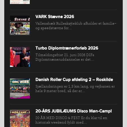
NYHEDER
FIND
VARK Stævne 2026
KLUB
Vallensbæk Rulleskøjteklub afholder et familie-
og speedstævne for...
SPORTSGRENE
FORBUNDET
VÆRKTØJSKASSEN
Turbo Diplomtrænerforløb 2026
Tilmeldingsfrist 21. juni 2026 DIFs
KONKURRENCER
Diplomtræneruddannelse er det...
Danish Roller Cup afdeling 2 – Roskilde
Sjællandsringen er 1,3 km lang, og vejbanen er
hele 9 meter bred, så der er...
20-ÅRS JUBILÆUMS Disco Møn-Camp!
20 ÅR MED DISCO & FEST Er du klar til en
historisk weekend fyldt med...