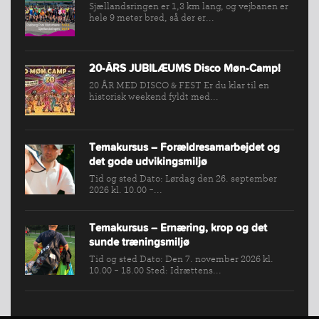
Sjællandsringen er 1,3 km lang, og vejbanen er
hele 9 meter bred, så der er...
VÆRKTØJSKASSEN
KONKURRENCER
20-ÅRS JUBILÆUMS Disco Møn-Camp!
20 ÅR MED DISCO & FEST Er du klar til en
historisk weekend fyldt med...
Temakursus – Forældresamarbejdet og
det gode udvikingsmiljø
Tid og sted Dato: Lørdag den 26. september
2026 kl. 10.00 -...
Temakursus – Ernæring, krop og det
sunde træningsmiljø
Tid og sted Dato: Den 7. november 2026 kl.
10.00 - 18.00 Sted: Idrættens...