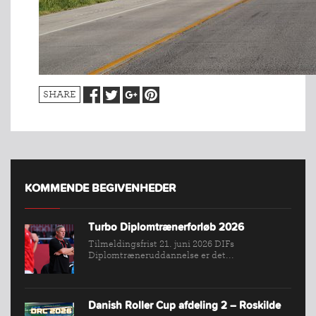
SHARE
KOMMENDE BEGIVENHEDER
INDMELDELSE
BREDDEPULJE
Turbo Diplomtrænerforløb 2026
NYHEDER
Tilmeldingsfrist 21. juni 2026 DIFs
FIND
Diplomtræneruddannelse er det...
KLUB
SPORTSGRENE
Danish Roller Cup afdeling 2 – Roskilde
FORBUNDET