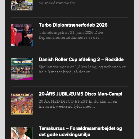
og speedstævne for...
Turbo Diplomtrænerforløb 2026
Tilmeldingsfrist 21. juni 2026 DIFs
Diplomtræneruddannelse er det...
Danish Roller Cup afdeling 2 – Roskilde
Sjællandsringen er 1,3 km lang, og vejbanen er
hele 9 meter bred, så der er...
20-ÅRS JUBILÆUMS Disco Møn-Camp!
20 ÅR MED DISCO & FEST Er du klar til en
historisk weekend fyldt med...
Temakursus – Forældresamarbejdet og
det gode udvikingsmiljø