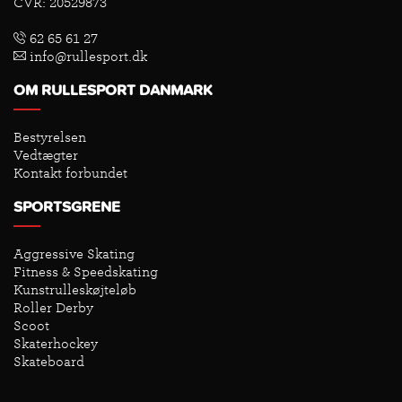
CVR: 20529873
62 65 61 27
info@rullesport.dk
OM RULLESPORT DANMARK
Bestyrelsen
Vedtægter
Kontakt forbundet
SPORTSGRENE
Aggressive Skating
Fitness & Speedskating
Kunstrulleskøjteløb
Roller Derby
Scoot
Skaterhockey
Skateboard