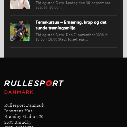
Tid og sted Dato: Lørdag den 26. september
2026 kl. 10.00 -...
Temakursus – Ernæring, krop og det
sunde træningsmiljø
Tid og sted Dato: Den 7. november 2026 kl.
10.00 - 18.00 Sted: Idrættens...
Rullesport Danmark
Idrættens Hus
Brøndby Stadion 20
2605 Brøndby