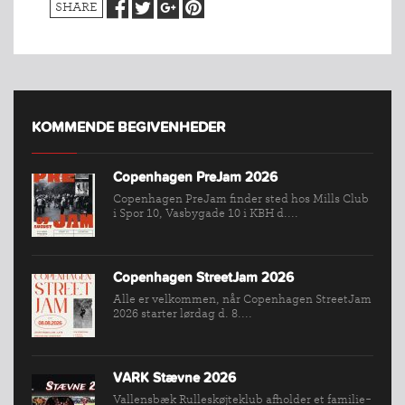
SHARE
KLUB
SPORTSGRENE
FORBUNDET
VÆRKTØJSKASSEN
KONKURRENCER
KOMMENDE BEGIVENHEDER
Copenhagen PreJam 2026
Copenhagen PreJam finder sted hos Mills Club
i Spor 10, Vasbygade 10 i KBH d....
Copenhagen StreetJam 2026
Alle er velkommen, når Copenhagen StreetJam
2026 starter lørdag d. 8....
VARK Stævne 2026
Vallensbæk Rulleskøjteklub afholder et familie-