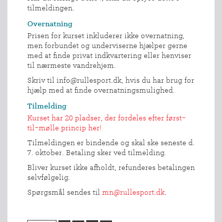
tilmeldingen.
Overnatning
Prisen for kurset inkluderer ikke overnatning,
men forbundet og underviserne hjælper gerne
med at finde privat indkvartering eller henviser
til nærmeste vandrehjem.
Skriv til info@rullesport.dk, hvis du har brug for
hjælp med at finde overnatningsmulighed.
Tilmelding
Kurset har 20 pladser, der fordeles efter først-
til-mølle princip her!
Tilmeldingen er bindende og skal ske seneste d.
7. oktober. Betaling sker ved tilmelding.
Bliver kurset ikke afholdt, refunderes betalingen
INDMELDELSE
selvfølgelig.
BREDDEPULJE
Spørgsmål sendes til
mn@rullesport.dk
.
NYHEDER
FIND