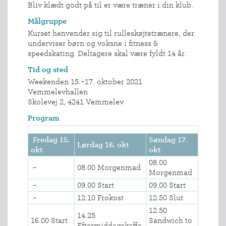
Bliv klædt godt på til er være træner i din klub.
Målgruppe
Kurset henvender sig til rulleskøjtetrænere, der
underviser børn og voksne i fitness &
speedskating. Deltagere skal være fyldt 14 år.
Tid og sted
Weekenden 15.-17. oktober 2021
Vemmelevhallen
Skolevej 2, 4241 Vemmelev
Program
Fredag 15.
Søndag 17.
Lørdag 16. okt
okt
okt
08.00
–
08.00 Morgenmad
Morgenmad
–
09.00 Start
09.00 Start
–
12.10 Frokost
12.50 Slut
12.50
14.25
16.00 Start
Sandwich to
Eftermiddagskaffe