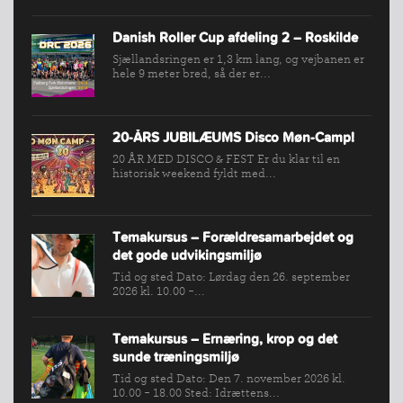
Danish Roller Cup afdeling 2 – Roskilde
Sjællandsringen er 1,3 km lang, og vejbanen er
hele 9 meter bred, så der er...
20-ÅRS JUBILÆUMS Disco Møn-Camp!
20 ÅR MED DISCO & FEST Er du klar til en
historisk weekend fyldt med...
Temakursus – Forældresamarbejdet og
det gode udvikingsmiljø
Tid og sted Dato: Lørdag den 26. september
2026 kl. 10.00 -...
Temakursus – Ernæring, krop og det
sunde træningsmiljø
Tid og sted Dato: Den 7. november 2026 kl.
10.00 - 18.00 Sted: Idrættens...