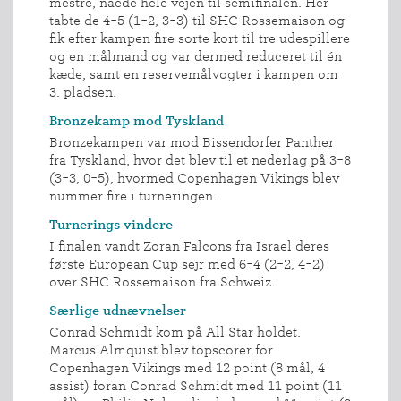
mestre, nåede hele vejen til semifinalen. Her
tabte de 4-5 (1-2, 3-3) til SHC Rossemaison og
fik efter kampen fire sorte kort til tre udespillere
og en målmand og var dermed reduceret til én
kæde, samt en reservemålvogter i kampen om
3. pladsen.
Bronzekamp mod Tyskland
Bronzekampen var mod Bissendorfer Panther
fra Tyskland, hvor det blev til et nederlag på 3-8
(3-3, 0-5), hvormed Copenhagen Vikings blev
nummer fire i turneringen.
Turnerings vindere
I finalen vandt Zoran Falcons fra Israel deres
første European Cup sejr med 6-4 (2-2, 4-2)
over SHC Rossemaison fra Schweiz.
Særlige udnævnelser
Conrad Schmidt kom på All Star holdet.
Marcus Almquist blev topscorer for
Copenhagen Vikings med 12 point (8 mål, 4
assist) foran Conrad Schmidt med 11 point (11