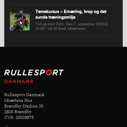
Temakursus – Ernæring, krop og det
sunde træningsmiljø
Tid og sted Dato: Den 7. november 2026 kl.
10.00 - 18.00 Sted: Idrættens...
Rullesport Danmark
Idrættens Hus
Brøndby Stadion 20
2605 Brøndby
CVR: 20529873