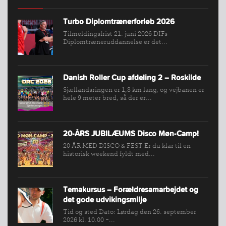
Turbo Diplomtrænerforløb 2026
Tilmeldingsfrist 21. juni 2026 DIFs
Diplomtræneruddannelse er det...
INDMELDELSE
Danish Roller Cup afdeling 2 – Roskilde
BREDDEPULJE
Sjællandsringen er 1,3 km lang, og vejbanen er
hele 9 meter bred, så der er...
NYHEDER
FIND
KLUB
20-ÅRS JUBILÆUMS Disco Møn-Camp!
SPORTSGRENE
20 ÅR MED DISCO & FEST Er du klar til en
historisk weekend fyldt med...
FORBUNDET
VÆRKTØJSKASSEN
KONKURRENCER
Temakursus – Forældresamarbejdet og
det gode udvikingsmiljø
Tid og sted Dato: Lørdag den 26. september
2026 kl. 10.00 -...